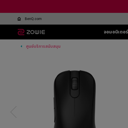
BenQ.com
จอมอนิเตอร
ศูนย์บริการสนับสนุน
จอมอนิเตอร์ทุกรุ่น
เมาส์ทุกรุ่น
แผ่นรองเมาส์ทุกรุ่น
อุปกรณ์เสริมสำหรับจอ
ซีรีส์ XL-Q สำหรับ
ซีรีส์ EC
ซีรีส์ T-FX
SHIELD-FOR XL
ซีรีส์ SR
ซีรีส์ SR
ซีรี
ซีรี
ทุกรุ่น
DyAc คืออะไร
BATTLE ROYALE
SERIES
5 F
G-TFX (L)
G-SR (L)
G-SR-SE
Wireless
Wir
XL Setting to Share™
360Hz
600
P-TFX (S)
P-SR (S)
G-SR-SE
EC1-CW (L)
U2
360hz 27 นิ้ว
400
G - SR ii
G-SR-SE
EC2-CW (M)
Wir
280
G-SR III
G-SR-SE 
EC3-CW (S)
U2
280
H-SR III
G-SR-SE-
DyA
Wireless 4K
H-TR
G-SR-SE
Wir
EC1-DW (L)
Edi
H-SR-SE
EC2-DW (M)
U2-
G-SR-SE
EC3-DW (S)
H-SR-SE
Wireless 4K Limited
Edition