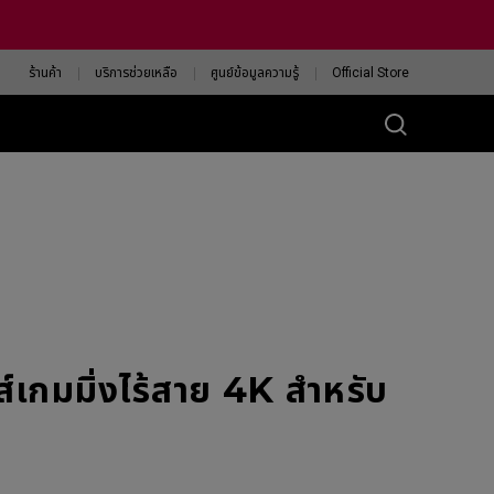
ร้านค้า
บริการช่วยเหลือ
ศูนย์ข้อมูลความรู้
Official Store
ส์ ZA
eless 4K
13-DW
eless 4K Limited
tion
13-DW White
ision
กมมิ่งไร้สาย 4K สำหรับ
ค้นหาเมาส์ ZOWIE ที่ใช่
สำหรับคุณ