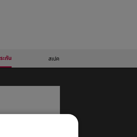
ระกัน
สเปค