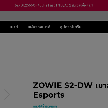
ใหม่! XL2566X+ 400Hz Fast TN DyAc 2 สนใจสั่งซื้อ คลิก!
์
เมาส์
แผ่นรองเมาส์
อุปกรณ์เสริม
-SE
ส์ XL-X สำหรับ 5 VS
ส์ U
ซีรีส์ TR
ACCESSORY
ซีรีส์ S
ซีรีส์ FK
ซีรี
PS
 (Deep Blue)
G-TR
S Switch (XS250)
eless
Wireless 4K
Wireless 4K
Wir
 Hz / 540 Hz
 (Rouge)
H-TR
S2-DW
FK2-DW
ZA
Hz / 360 Hz
 (BI)
eless 4K
Wireless 4K Limited
Wireless 4K Limited
Wir
 / 240 Hz
(Gris)
Edition
Edition
Edi
-DW
Hz (With out
(BI) II
S2-DW White Version
FK2-DW White Verision
ZA
c2)
Ver
 (Rounge) II
eless 4K Limited
ZOWIE S2-DW เมาส์เ
tion
 (Rounge) II
DW White Version
-BLUE II
Esports
-BLUE II
กลับไปที่ผลิตภัณฑ์