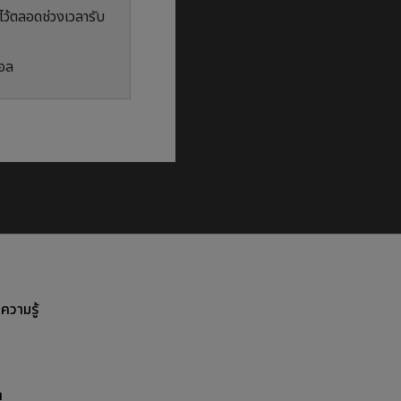
นไว้ตลอดช่วงเวลารับ
ตอล
ลความรู้
า