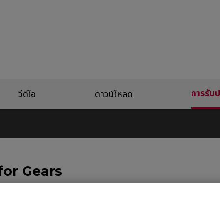
การรับป
วีดีโอ
ดาวน์โหลด
for Gears
ินค้าเกมมิ่งเกียร์