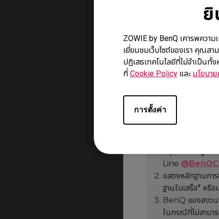
ย
เมาส์ คีย์บอร์ด แล
แผ่นรองเมาส์ และ
ZOWIE by BenQ เคารพความเป็นส่ว
เยี่ยมชมเว็บไซต์ของเรา คุณสาม
เงื่อนไขการรับประกั
ปฏิเสธเทคโนโลยีที่ไม่จำเป็นทั
ที่
Cookie Policy
และ
นโยบายค
รับประกันสินค้าเฉพาะ
สินค้าที่ชำรุดเนื่อง
การตั้งค่า
ขั้นตอนการรับประกัน
กรุณาติดต่อผู้ให้
Line
@BenQC
แสดงหลักฐานการซื้
ฐานใบเสร็จ* หรือเล
BenQ ของสงวนสิทธ
ในกรณีที่ไม่สามาร