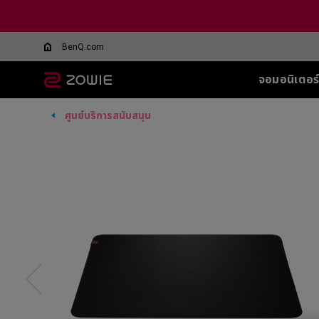
BenQ.com
จอมอนิเตอร
ศูนย์บริการสนับสนุน
จอมอนิเตอร์ทุกรุ่น
เมาส์ทุกรุ่น
แผ่นรองเมาส์ทุกรุ่น
อุปกรณ์เสริมสำหรับจอ
ซีรีส์ XL-Q สำหรับ
ซีรีส์ EC
ซีรีส์ T-FX
SHIELD-FOR XL
ซีรีส์ SR
ซีรีส์ SR
ซีรี
ซีรี
ทุกรุ่น
DyAc คืออะไร
BATTLE ROYALE
SERIES
5 F
G-TFX (L)
G-SR (L)
G-SR-SE
Wireless
Wir
XL Setting to Share™
360Hz
600
P-TFX (S)
P-SR (S)
G-SR-SE
EC1-CW (L)
U2
360hz 27 นิ้ว
400
G - SR ii
G-SR-SE
EC2-CW (M)
Wir
280
G-SR III
G-SR-SE 
EC3-CW (S)
U2
280
H-SR III
G-SR-SE-
DyA
Wireless 4K
H-TR
G-SR-SE
Wir
EC1-DW (L)
Edi
H-SR-SE
EC2-DW (M)
U2-
G-SR-SE
EC3-DW (S)
H-SR-SE
Wireless 4K Limited
Edition