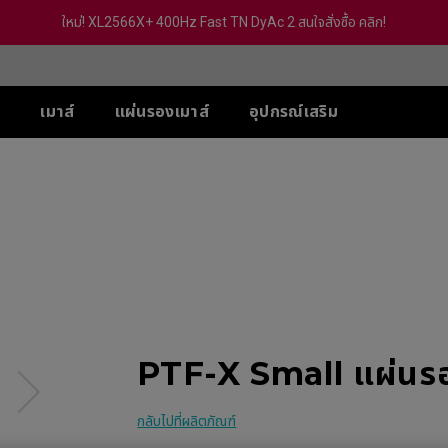
ใหม่! XL2566X+ 400Hz Fast TN DyAc 2 สนใจสั่งซื้อ คลิก!
์
เมาส์
แผ่นรองเมาส์
อุปกรณ์เสริม
-SE
ส์ XL-X สำหรับ 5 VS
ส์ U
ซีรีส์ TR
ACCESSORY
ซีรีส์ S
ซีรีส์ FK
ซีรี
PS
 (Deep Blue)
G-TR
S Switch (XS250)
eless
Wireless 4K
Wireless 4K
Wir
 Hz / 540 Hz
 (Rouge)
H-TR
S2-DW
FK2-DW
ZA
Hz / 360 Hz
 (BI)
eless 4K
Wireless 4K Limited
Wireless 4K Limited
Wir
 / 240 Hz
(Gris)
Edition
Edition
Edi
-DW
Hz (With out
(BI) II
S2-DW White Version
FK2-DW White Verision
ZA
c2)
Ver
 (Rounge) II
eless 4K Limited
tion
 (Rounge) II
PTF-X Small แผ่นรอ
DW White Version
-BLUE II
-BLUE II
กลับไปที่ผลิตภัณฑ์