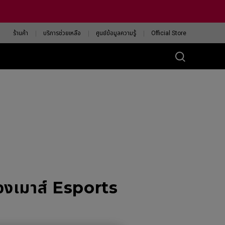
ร้านค้า
บริการช่วยเหลือ
ศูนย์ข้อมูลความรู้
Official Store
ส์ ZA
eless 4K
13-DW
eless 4K Limited
tion
13-DW White
ision
ค้นหาเมาส์ ZOWIE ที่ใช่
งเมาส์ Esports
สำหรับคุณ