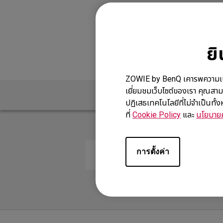
EC1-DW White Edition
(L)
EC2-DW White Edition
(M)
EC3-DW White Edition
ย
(S)
ZOWIE by BenQ เคารพความเป็นส่ว
เยี่ยมชมเว็บไซต์ของเรา คุณสาม
คำถามที่พบบ่อย
ปฏิเสธเทคโนโลยีที่ไม่จำเป็นทั
ที่
Cookie Policy
และ
นโยบายค
การตั้งค่า
แผ่นรองเมาส์ของคุณปราศจากลาเท็ก