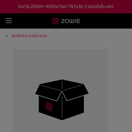
ใหม่! XL2566X+ 400Hz Fast TN DyAc 2 สนใจสั่งซื้อ คลิก!
ศูนย์บริการสนับสนุน