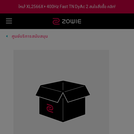
ใหม่! XL2566X+ 400Hz Fast TN DyAc 2 สนใจสั่งซื้อ คลิก!
ศูนย์บริการสนับสนุน