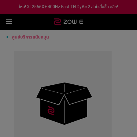
ใหม่! XL2566X+ 400Hz Fast TN DyAc 2 สนใจสั่งซื้อ คลิก!
ศูนย์บริการสนับสนุน