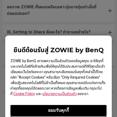
จอภาพ ZOWIE ทั้งหมดหรือเฉพาะรุ่นบางรุ่นเท่านั้นที่
ปลอดปรอท?
XL Setting to Share คืออะไร? ทำงานอย่างไร?
ยินดีต้อนรับสู่ ZOWIE by BenQ
รุ่นใดบ้างที่เข้ากันได้กับ PS5 และ Xbox Series X/S
สำหรับอัตราการรีเฟรชแบบแปรผัน (VRR)?
ZOWIE by BenQ เคารพความเป็นส่วนตัวของข้อมูลคุณ เราใช้คุกกี้
และเทคโนโลยีที่คล้ายกันเพื่อให้คุณได้รับประสบการณ์ที่ดีที่สุดเมื่อเข้า
เยี่ยมชมเว็บไซต์ของเรา คุณสามารถเลือกยอมรับคุกกี้เหล่านี้ได้โดย
จอภาพของฉันรองรับ NVIDIA G-Sync Compatible
คลิก “Accept Cookies” หรือเลือก “Only Required Cookies”
หรือไม่
เพื่อปฏิเสธเทคโนโลยีที่ไม่จำเป็นทั้งหมด คุณสามารถปรับแต่งการตั้ง
ค่าคุกกี้ของคุณได้ตลอดเวลา หากต้องการข้อมูลเพิ่มเติม กรุณาไป
ที่
Cookie Policy
และ
นโยบายความเป็นส่วนตัว
ของเรา
จอภาพของฉันรองรับการตั้งค่า XL สำหรับการแชร์หรือ
ไม่? ฉันจะตั้งค่านี้ได้อย่างไร?
ยอมรับคุกกี้