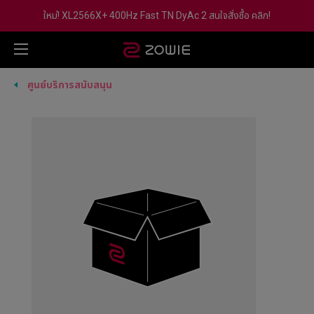
ใหม่! XL2566X+ 400Hz Fast TN DyAc 2 สนใจสั่งซื้อ คลิก!
ศูนย์บริการสนับสนุน