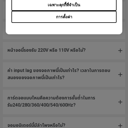
เฉพาะคุกกี้ที่จำเป็น
ฉันจะใช้งาน VESA มาตรฐานกับหน้าจอนี้อย่างไร?
การตั้งค่า
อัตราการรีเฟรชขั้นต่ำที่ DyAc / DyAc+ ทำงานคือเท่าไร?
หน้าจอนี้รองรับ 220V หรือ 110V หรือไม่?
ค่า input lag ของจอภาพนี้เป็นเท่าไร? เวลาในการตอบ
สนองของจอภาพนี้เป็นเท่าไร?
การ์ดจอแบบไหนคือความต้องการขั้นต่ำในการ
รัน240/280/360/400/540/600Hz?
จอมอนิเตอร์นี้มีลำโพงหรือไม่?