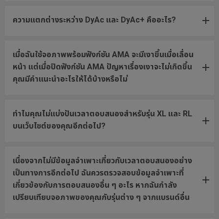
ความแตกต่างระหว่าง DyAc และ DyAc+ คืออะไร?
เมื่อฉันใช้จอภาพพร้อมฟังก์ชัน AMA จะมีเงาขึ้นเมื่อเลื่อน
หน้า แต่เมื่อปิดฟังก์ชัน AMA ปัญหาเรื่องเงาจะไม่เกิดขึ้น
คุณมีคำแนะนำอะไรให้ได้บ้างหรือไม่
ทำไมคุณไม่แบ่งปันเวลาตอบสนองสำหรับรุ่น XL และ RL
บนเว็บไซต์ของคุณอีกต่อไป?
เนื่องจากไม่มีข้อมูลจำเพาะเกี่ยวกับเวลาตอบสนองอย่าง
เป็นทางการอีกต่อไป ฉันควรตรวจสอบข้อมูลจำเพาะที่
เกี่ยวข้องกับการตอบสนองอื่น ๆ อะไร หากฉันกำลัง
เปรียบเทียบจอภาพของคุณกับรุ่นต่าง ๆ จากแบรนด์อื่น