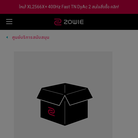
ใหม่! XL2566X+ 400Hz Fast TN DyAc 2 สนใจสั่งซื้อ คลิก!
ศูนย์บริการสนับสนุน