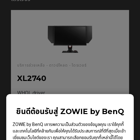
บริการช่วยเหลือ - ดาวน์โหลด - ไดรเวอร์
XL2740
WHQL driver
เวอร์ชัน : MP
ยินดีต้อนรับสู่ ZOWIE by BenQ
ขนาด : 9.15 KB
วันที่ : 2017/12/15
ZOWIE by BenQ เคารพความเป็นส่วนตัวของข้อมูลคุณ เราใช้คุกกี้
OS : Windows10|Windows7|Windows8
และเทคโนโลยีที่คล้ายกันเพื่อให้คุณได้รับประสบการณ์ที่ดีที่สุดเมื่อเข้า
เยี่ยมชมเว็บไซต์ของเรา คุณสามารถเลือกยอมรับคุกกี้เหล่านี้ได้โดย