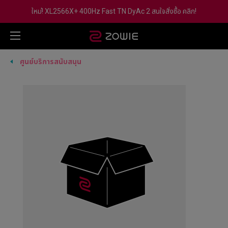
ใหม่! XL2566X+ 400Hz Fast TN DyAc 2 สนใจสั่งซื้อ คลิก!
ศูนย์บริการสนับสนุน