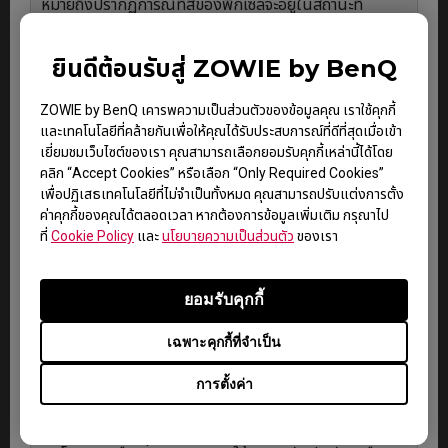
หมายถึงปรากฏการณ์ที่สีของพิกเซลจะอยู่ในสถานะที่
ติด(สว่าง) หรือ ดับ(มืด) ตลอดเวลา ในระหว่างกระบวนการ
ผลิตแผงหน้าจอของจอมอนิเตอร์ ป้ายดิจิทัล หรือผลิตภัณฑ์
ยินดีต้อนรับสู่ ZOWIE by BenQ
จอแสดงผลแบบอินเทอร์แอคทีฟของ BenQ สิ่งนี้ถือว่าเป็น
เรื่องปกติที่เกิดขึ้นได้ และไม่ส่งผลกระทบต่อประสิทธิภาพ
โดยรวมของหน้าจอแสดงผลของ BenQ
ZOWIE by BenQ เคารพความเป็นส่วนตัวของข้อมูลคุณ เราใช้คุกกี้
และเทคโนโลยีที่คล้ายกันเพื่อให้คุณได้รับประสบการณ์ที่ดีที่สุดเมื่อเข้า
สำหรับข้อมูลเพิ่มเติม กรุณาอ่านเอกสารนโยบาย Dead
เยี่ยมชมเว็บไซต์ของเรา คุณสามารถเลือกยอมรับคุกกี้เหล่านี้ได้โดย
Pixel Policy ของ BenQ หากแผงหน้าจอใดได้รับการตรวจ
คลิก “Accept Cookies” หรือเลือก “Only Required Cookies”
สอบว่ามีจำนวนของพิกเซล (จุด) ที่มีปัญหาเกินกว่าที่กำหนด
เพื่อปฏิเสธเทคโนโลยีที่ไม่จำเป็นทั้งหมด คุณสามารถปรับแต่งการตั้ง
ภายใต้ระยะเวลารับประกันสินค้า แผงหน้าจอนั้นจะถือว่ามี
ค่าคุกกี้ของคุณได้ตลอดเวลา หากต้องการข้อมูลเพิ่มเติม กรุณาไป
ความบกพร่องและสามารถนำมาเคลมภายใต้การรับประกัน
ที่
Cookie Policy
และ
นโยบายความเป็นส่วนตัว
ของเรา
ได้
การรับประกันจะเป็นไปตาม
“นโยบายการรับประกันกรณี
ยอมรับคุกกี้
Dead Pixel”
เฉพาะคุกกี้ที่จำเป็น
ขั้นตอนการรับประกัน และเงื่อนไข
การตั้งค่า
กรุณาติดต่อผู้ให้บริการที่ได้รับอนุญาตจากทาง BenQ