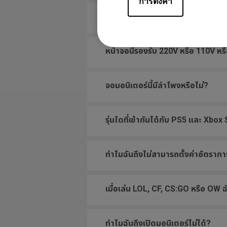
การตั้งค่า
ฉันจะใช้งาน VESA มาตรฐานกับหน้าจ
หน้าจอนี้รองรับ 220V หรือ 110V หรื
จอมอนิเตอร์นี้มีลำโพงหรือไม่?
รุ่นใดที่เข้ากันได้กับ PS5 และ Xb
ทำไมฉันถึงไม่สามารถตั้งค่าอัตรา
เมื่อเล่น LOL, CF, CS:GO หรือ OW
ทำไมฉันถึงเปิดมอนิเตอร์ไม่ได้?