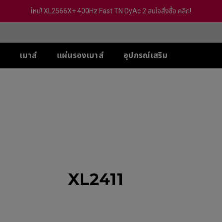
ใหม่! XL2566X+ 400Hz Fast TN DyAc 2 สนใจสั่งซื้อ คลิก!
์
เมาส์
แผ่นรองเมาส์
อุปกรณ์เสริม
-SE
ส์ XL-X สำหรับ 5 VS
ส์ U
ซีรีส์ TR
ACCESSORY
ซีรีส์ S
ซีรีส์ FK
ซีรี
PS
 (Deep Blue)
G-TR
S Switch (XS250)
eless
Wireless 4K
Wireless 4K
Wir
 Hz / 540 Hz
 (Rouge)
H-TR
S2-DW
FK2-DW
ZA
Hz / 360 Hz
 (BI)
eless 4K
Wireless 4K Limited
Wireless 4K Limited
Wir
 / 240 Hz
(Gris)
Edition
Edition
Edi
-DW
Hz (With out
(BI) II
S2-DW White Version
FK2-DW White Verision
ZA
c2)
Ver
 (Rounge) II
eless 4K Limited
tion
XL2411
 (Rounge) II
DW White Version
-BLUE II
-BLUE II