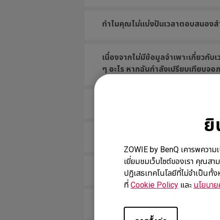
ทำไมคุณไม่แบ่งปันเวลาตอบสนองสำห
เนื่องจากไม่มีข้อมูลจำเพาะเกี่ยว
ๆ อะไร หากฉันกำลังเปรียบเทียบจอภ
จอภาพ ZOWIE ทั้งหมดหรือเฉพาะรุ่น
ย
รุ่นใดบ้างที่เข้ากันได้กับ PS5 แล
ZOWIE by BenQ เคารพความเป็นส่ว
เยี่ยมชมเว็บไซต์ของเรา คุณสาม
ไดรเวอร์ NVIDIA รุ่นใดรองรับฟังก์
ปฏิเสธเทคโนโลยีที่ไม่จำเป็นทั
ที่
Cookie Policy
และ
นโยบายค
จอภาพของฉันรองรับ NVIDIA G-Syn