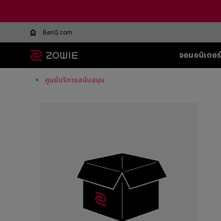
BenQ.com
จอมอนิเตอร
ศูนย์บริการสนับสนุน
จอมอนิเตอร์ทุกรุ่น
เมาส์ทุกรุ่น
แผ่นรองเมาส์ทุกรุ่น
อุปกรณ์เสริมสำหรับจอ
ซีรีส์ XL-Q สำหรับ
ซีรีส์ EC
ซีรีส์ T-FX
SHIELD-FOR XL
ซีรีส์ SR
ซีรีส์ SR
ซีรี
ซีรี
ทุกรุ่น
DyAc คืออะไร
BATTLE ROYALE
SERIES
5 F
G-TFX (L)
G-SR (L)
G-SR-SE
Wireless
Wir
XL Setting to Share™
360Hz
600
P-TFX (S)
P-SR (S)
G-SR-SE
EC1-CW (L)
U2
360hz 27 นิ้ว
400
G - SR ii
G-SR-SE
EC2-CW (M)
Wir
280
G-SR III
G-SR-SE 
EC3-CW (S)
U2
280
H-SR III
G-SR-SE-
DyA
Wireless 4K
H-TR
G-SR-SE
Wir
EC1-DW (L)
Edi
H-SR-SE
EC2-DW (M)
U2-
G-SR-SE
EC3-DW (S)
H-SR-SE
Wireless 4K Limited
Edition