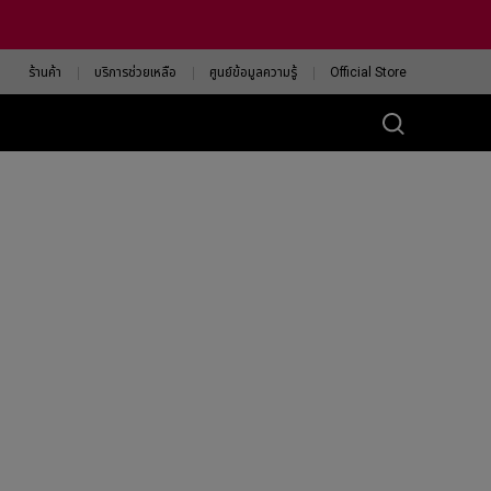
ร้านค้า
บริการช่วยเหลือ
ศูนย์ข้อมูลความรู้
Official Store
ส์ ZA
eless 4K
13-DW
eless 4K Limited
tion
13-DW White
ision
ค้นหาเมาส์ ZOWIE ที่ใช่
สำหรับคุณ