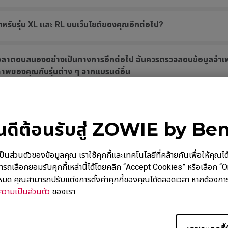
รับรุ่น XL และ RL บนเว็บไซต์ของคุณอีกต่อไป?
กับเวลาตอบสนองอย่างเป็นทางการอีกต่อไป ฉันควรตรวจสอบข้อมูลจำเพ
าพของคุณกับรุ่นต่าง ๆ จากแบรนด์อื่น
บางรุ่นเท่านั้นที่ปลอดปรอท?
ินดีต้อนรับสู่ ZOWIE by Be
ะ Xbox Series X/S สำหรับอัตราการรีเฟรชแบบแปรผัน (VRR)?
นตัวของข้อมูลคุณ เราใช้คุกกี้และเทคโนโลยีที่คล้ายกันเพื่อให้คุณได้รับ
ารถเลือกยอมรับคุกกี้เหล่านี้ได้โดยคลิก “Accept Cookies” หรือเลือก “
ชัน 3D ของมอนิเตอร์?
้งหมด คุณสามารถปรับแต่งการตั้งค่าคุกกี้ของคุณได้ตลอดเวลา หากต้องการ
วามเป็นส่วนตัว
ของเรา
c Compatible หรือไม่