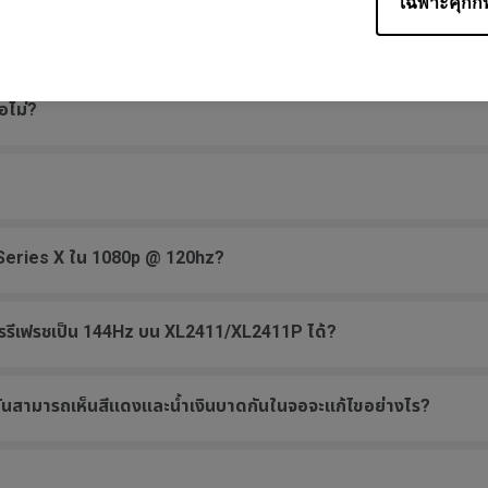
เฉพาะคุกกี้ท
อนี้อย่างไร?
อไม่?
ox Series X ใน 1080p @ 120hz?
การรีเฟรชเป็น 144Hz บน XL2411/XL2411P ได้?
 ฉันสามารถเห็นสีแดงและน้ำเงินบาดกันในจอจะแก้ไขอย่างไร?