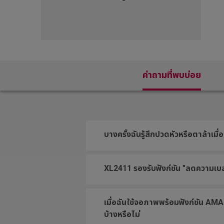
EC1-DW White Edition
(L)
EC2-DW White Edition
(M)
EC3-DW White Edition
(S)
คำถามที่พบบ่อย
บางครั้งฉันรู้สึกปวดหัวหรือตาล้าเมื
XL2411 รองรับฟังก์ชัน "ลดความเบลอ"
เมื่อฉันใช้จอภาพพร้อมฟังก์ชัน AMA จ
บ้างหรือไม่