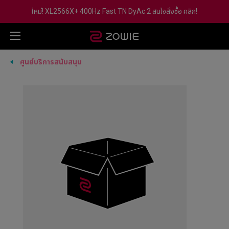
ใหม่! XL2566X+ 400Hz Fast TN DyAc 2 สนใจสั่งซื้อ คลิก!
ศูนย์บริการสนับสนุน