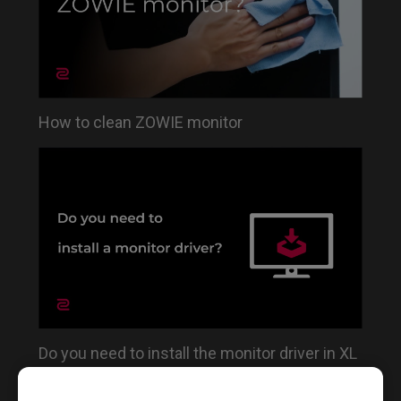
How to clean ZOWIE monitor
Do you need to install the monitor driver in XL
series?