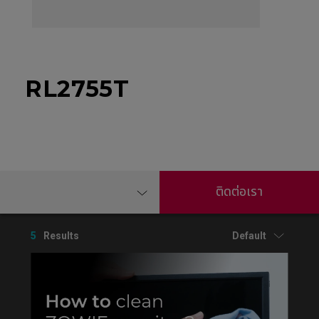
RL2755T
ติดต่อเรา
5
Results
Default