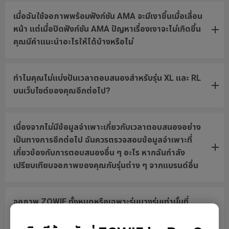
เมื่อฉันใช้จอภาพพร้อมฟังก์ชัน AMA จะมีเงาขึ้นเมื่อเลื่อน
หน้า แต่เมื่อปิดฟังก์ชัน AMA ปัญหาเรื่องเงาจะไม่เกิดขึ้น
คุณมีคำแนะนำอะไรให้ได้บ้างหรือไม่
ทำไมคุณไม่แบ่งปันเวลาตอบสนองสำหรับรุ่น XL และ RL
บนเว็บไซต์ของคุณอีกต่อไป?
เนื่องจากไม่มีข้อมูลจำเพาะเกี่ยวกับเวลาตอบสนองอย่าง
เป็นทางการอีกต่อไป ฉันควรตรวจสอบข้อมูลจำเพาะที่
เกี่ยวข้องกับการตอบสนองอื่น ๆ อะไร หากฉันกำลัง
เปรียบเทียบจอภาพของคุณกับรุ่นต่าง ๆ จากแบรนด์อื่น
จอภาพ ZOWIE ทั้งหมดหรือเฉพาะรุ่นบางรุ่นเท่านั้นที่
ปลอดปรอท?