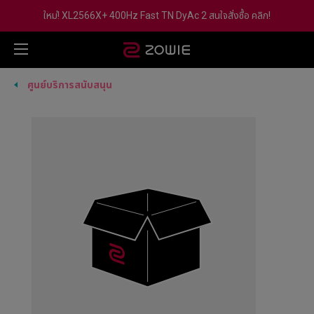
ใหม่! XL2566X+ 400Hz Fast TN DyAc 2 สนใจสั่งซื้อ คลิก!
ศูนย์บริการสนับสนุน