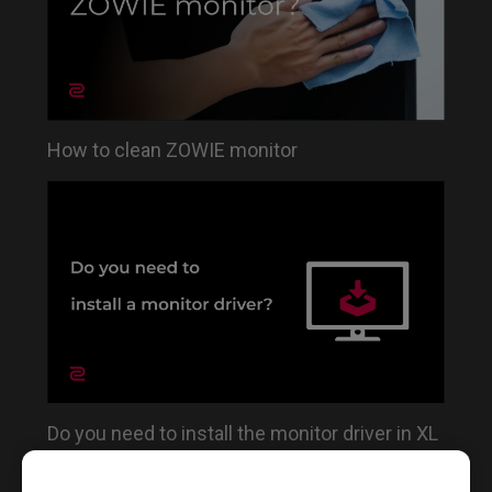
How to clean ZOWIE monitor
Do you need to install the monitor driver in XL
series?