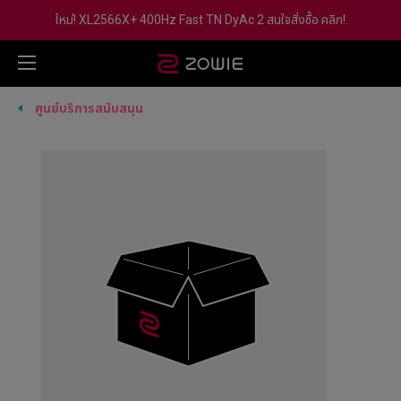
ใหม่! XL2566X+ 400Hz Fast TN DyAc 2 สนใจสั่งซื้อ คลิก!
ศูนย์บริการสนับสนุน