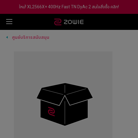
ใหม่! XL2566X+ 400Hz Fast TN DyAc 2 สนใจสั่งซื้อ คลิก!
ศูนย์บริการสนับสนุน