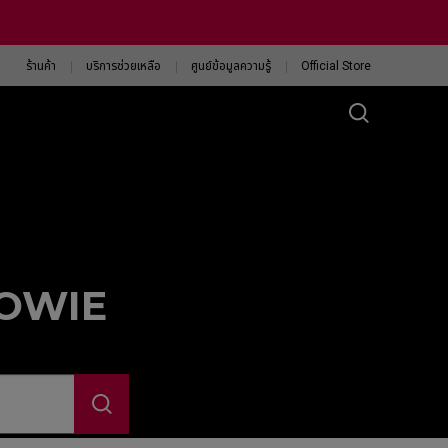
ร้านค้า
บริการช่วยเหลือ
ศูนย์ข้อมูลความรู้
Official Store
ส์ ZA
eless 4K
13-DW
eless 4K Limited
tion
 ZOWIE
13-DW White
ision
ค้นหาเมาส์ ZOWIE ที่ใช่
สำหรับคุณ