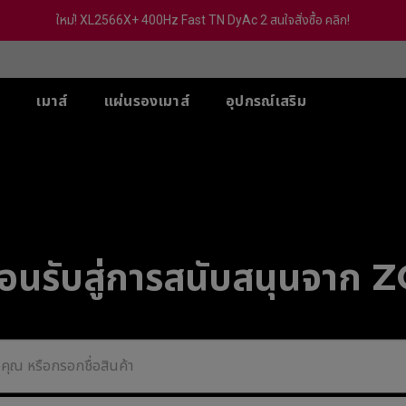
ใหม่! XL2566X+ 400Hz Fast TN DyAc 2 สนใจสั่งซื้อ คลิก!
์
เมาส์
แผ่นรองเมาส์
อุปกรณ์เสริม
-SE
ส์ XL-X สำหรับ 5 VS
ส์ U
ซีรีส์ TR
ACCESSORY
ซีรีส์ S
ซีรีส์ FK
ซีรี
PS
 (Deep Blue)
G-TR
S Switch (XS250)
eless
Wireless 4K
Wireless 4K
Wir
 Hz / 540 Hz
 (Rouge)
H-TR
S2-DW
FK2-DW
ZA
Hz / 360 Hz
 (BI)
eless 4K
Wireless 4K Limited
Wireless 4K Limited
Wir
 / 240 Hz
(Gris)
Edition
Edition
Edi
ต้อนรับสู่การสนับสนุนจาก
-DW
Hz (With out
(BI) II
S2-DW White Version
FK2-DW White Verision
ZA
c2)
Ver
 (Rounge) II
eless 4K Limited
tion
 (Rounge) II
DW White Version
-BLUE II
-BLUE II