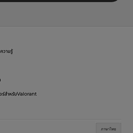
ลความรู้
า
อร์สำหรับValorant
ภาษาไทย