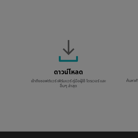
EC1-DW White Edition
(L)
EC2-DW White Edition
(M)
EC3-DW White Edition
(S)
ดาวน์โหลด
ค้นหาค
เข้าถึงซอฟต์แวร์ เฟิร์มแวร์ คู่มือผู้ใช้ ไดรเวอร์ และ
อื่นๆ ล่าสุด