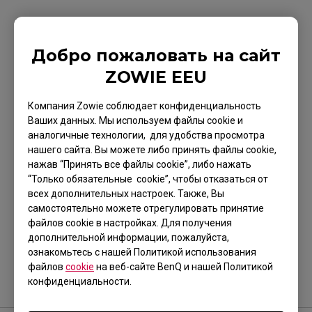
Применимые модели
Добро пожаловать на сайт
XL2411K (24"), XL2411P (24"), XL2540 (24,5"),
ZOWIE EEU
XL2540K (24,5"), XL2546 (24,5"), XL2546K (24,5"),
XL2546S (24,5"), XL2731 (27"), XL2740 (27"),
Компания Zowie соблюдает конфиденциальность
XL2746S (27")
Ваших данных. Мы используем файлы cookie и
аналогичные технологии, для удобства просмотра
нашего сайта. Вы можете либо принять файлы cookie,
нажав “Принять все файлы cookie”, либо нажать
“Только обязательные cookie”, чтобы отказаться от
всех дополнительных настроек. Также, Вы
Было ли это полезным?
самостоятельно можете отрегулировать принятие
файлов cookie в настройках. Для получения
Да
Нет
дополнительной информации, пожалуйста,
ознакомьтесь с нашей Политикой использования
файлов
cookie
на веб-сайте BenQ и нашей Политикой
конфиденциальности.