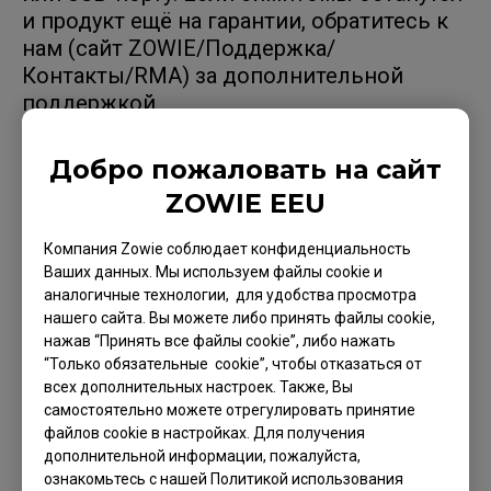
и продукт ещё на гарантии, обратитесь к
нам (сайт ZOWIE/Поддержка/
Контакты/RMA) за дополнительной
поддержкой.
Добро пожаловать на сайт
ZOWIE EEU
Применимые модели
Компания Zowie соблюдает конфиденциальность
EC1 (L), EC1 TYLOO (L), EC1-A (L), EC1-B (L), EC1-
Ваших данных. Мы используем файлы cookie и
аналогичные технологии, для удобства просмотра
B CS:GO (L), EC1-B DIVINA РОЗОВАЯ (L), EC1-B
нашего сайта. Вы можете либо принять файлы cookie,
DIVINA СИНЯЯ (L), EC1-C (L), EC1-CW (L), EC2
нажав “Принять все файлы cookie”, либо нажать
Show more
“Только обязательные cookie”, чтобы отказаться от
(M), EC2 (M), EC2 TYLOO (M), EC2-A (M), EC2-B
всех дополнительных настроек. Также, Вы
(M), EC2-B CS:GO (M), EC2-B DIVINA РОЗОВАЯ
самостоятельно можете отрегулировать принятие
(M), EC2-B DIVINA СИНЯЯ (M), EC2-C (M), EC2-CW
файлов cookie в настройках. Для получения
дополнительной информации, пожалуйста,
(M), EC3-C (S), EC3-CW (S), FK1 (L), FK1+ (XL),
ознакомьтесь с нашей Политикой использования
Было ли это полезным?