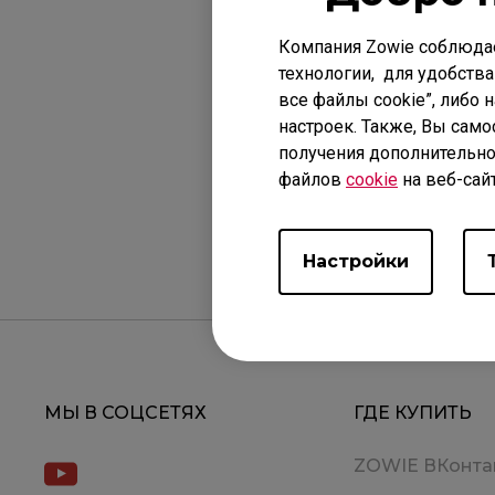
Примени
Компания Zowie соблюда
CELERITAS II
технологии, для удобства
все файлы cookie”, либо 
настроек. Также, Вы само
получения дополнительно
файлов
cookie
на веб-сай
Было ли это 
Настройки
МЫ В СОЦСЕТЯХ
ГДЕ КУПИТЬ
ZOWIE ВКонта