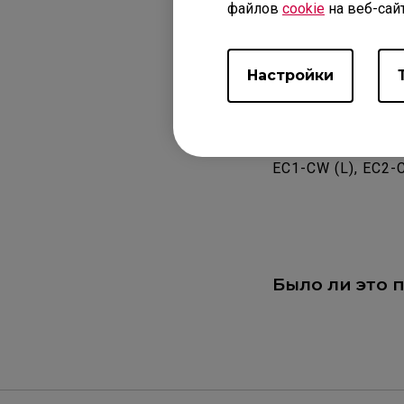
файлов
cookie
на веб-сай
Настройки
Примени
EC1-CW (L), EC2-
Было ли это 