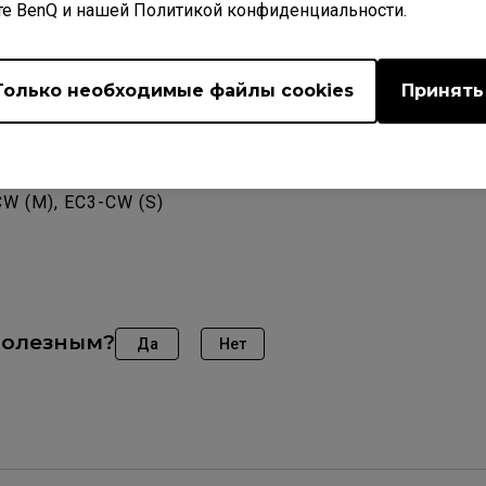
те BenQ и нашей Политикой конфиденциальности.
Только необходимые файлы cookies
Принять
мые модели
CW (M), EC3-CW (S)
полезным?
Да
Нет