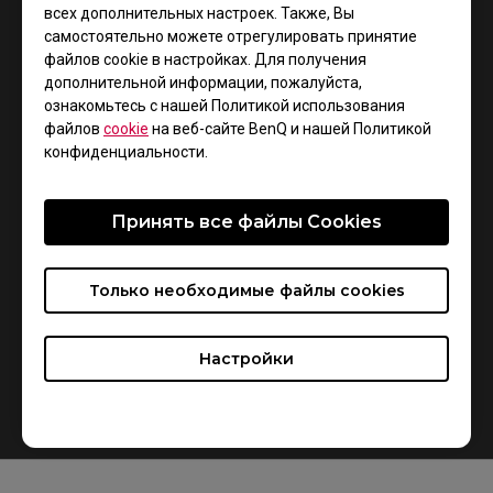
всех дополнительных настроек. Также, Вы
более четко видеть положение перекрестия
самостоятельно можете отрегулировать принятие
прицела.
файлов cookie в настройках. Для получения
дополнительной информации, пожалуйста,
Zowie XL2746S имеет высочайшую частоту
ознакомьтесь с нашей Политикой использования
обновления 240Гц, гарантируя вам минимальную
файлов
cookie
на веб-сайте BenQ и нашей Политикой
задержку отклика. Теперь вы можете
конфиденциальности.
контролировать каждую деталь и наслаждаться
плавной игрой в самых динамичных сценах.
Принять все файлы Сookies
О других характеристиках киберспортивного
монитора XL2746S вы узнаете из нового
Только необходимые файлы cookies
видеообзора https://www.youtube.com/watch?
v=qqI6SBz3zoI
Настройки