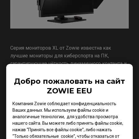
Серия мониторов XL от Zowie известна как
лучшие мониторы для киберспорта на ПК,
гарантирующие чёткость динамичного контента и
полное отсутствие отвлекающих от победы
визуальных артефактов.
Добро пожаловать на сайт
ZOWIE EEU
В кибеспортивном мониторе XL2746S
реализована обновленная технология DyAc ™+ -
Компания Zowie соблюдает конфиденциальность
технология, разработанная Zowie для уменьшения
Ваших данных. Мы используем файлы cookie и
размытости при движении и нестабильности
аналогичные технологии, для удобства просмотра
изображения. Технология DyAc+ обеспечивает
нашего сайта. Вы можете либо принять файлы cookie,
нажав “Принять все файлы cookie”, либо нажать
плавность динамичного контента, улучшает
“Только обязательные cookie”, чтобы отказаться от
контроль отдачи в CS:GO и позволяет геймерам