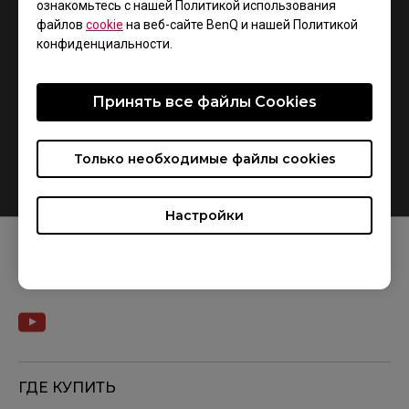
ознакомьтесь с нашей Политикой использования
положение перекрестия прицела.
файлов
cookie
на веб-сайте BenQ и нашей Политикой
конфиденциальности.
Более подробную информацию вы узнаете из
нового
видеообзора
https://www.youtube.com/watch?
Принять все файлы Сookies
v=cjQgrR86b5Y
Только необходимые файлы cookies
Настройки
МЫ В СОЦСЕТЯХ
ГДЕ КУПИТЬ