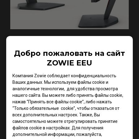
Новая модель культового киберспортивного
Добро пожаловать на сайт
монитора ZOWIE XL2411K имеет обновленный
ZOWIE EEU
корпус, уменьшенную подставку специальной
формы, приложение XL Setting To Share™,
Компания Zowie соблюдает конфиденциальность
возможность дополнительно подключить
Ваших данных. Мы используем файлы cookie и
переключатель S-Switch и специальные боковые
аналогичные технологии, для удобства просмотра
панели. Также, в новых мониторах XL2411K есть
нашего сайта. Вы можете либо принять файлы cookie,
нажав “Принять все файлы cookie”, либо нажать
технология DyAc, которая уменьшает размытость
“Только обязательные cookie”, чтобы отказаться от
при движении и нивелирует нестабильность
всех дополнительных настроек. Также, Вы
изображения. Технология DyAc обеспечивает
самостоятельно можете отрегулировать принятие
плавность движения, улучшает контроль отдачи в
файлов cookie в настройках. Для получения
CS:GO и позволяет геймерам более четко видеть
дополнительной информации, пожалуйста,