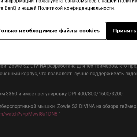
й информации, пожалуйста, ознакомьтесь с нашей Полити
те BenQ и нашей Политикой конфиденциальности.
Только необходимые файлы cookies
Принять
 Zowie S2 DIVINA разработана для тех геймеров, кто пре
ороченный корпус, что позволяет лучше поддерживать ладо
ом 3360 и имеет регулировку DPI 400/800/1600/3200.
иберспортивной мышки Zowie S2 DIVINA из обзора геймер
com/watch?v=pMwvI8u1DN8
"