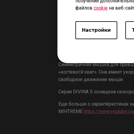
получения дополнительно
файлов
cookie
на веб-сай
Настройки
Симметричная мышка для правшей
«когтевогй хват». Она имеет ук
свободное движение мыши.
Серия DIVINA S оснащена сенсор
Еще больше о характеристиках к
MIHTREME
https://www.youtube.