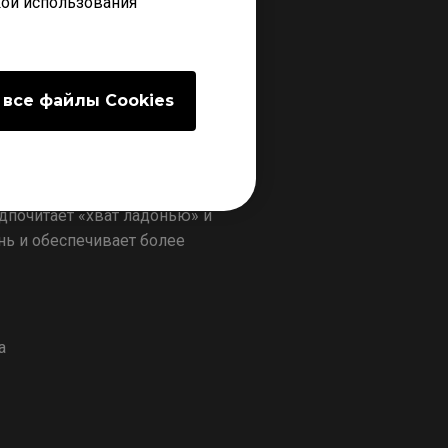
кой использования
 все файлы Сookies
дпочитает «хват ладонью» и
нь и обеспечивает более
а