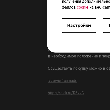
получения дополнительно
файлов
cookie
на веб-сай
Настройки
Система управления проводом ZO
двухуровневую систему регулиро
в необходимое положение и зак
Осуществить покупку можно в 
#zowie
#camade
https://clck.ru/R6xvG