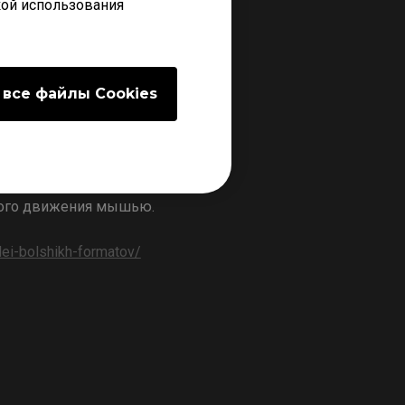
кой использования
 все файлы Сookies
мя игры! CAMADE II имеет
я. Просто установите держатель
дного движения мышью.
lei-bolshikh-formatov/