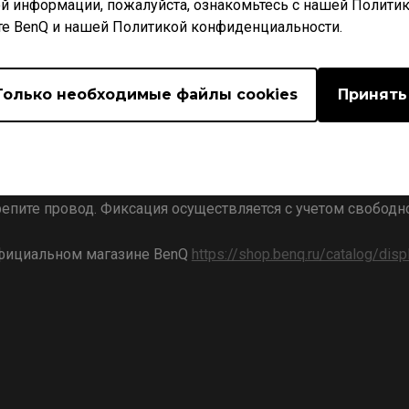
й информации, пожалуйста, ознакомьтесь с нашей Полити
те BenQ и нашей Политикой конфиденциальности.
Только необходимые файлы cookies
Принять
WIE CAMADE II не позволяет запутываться проводу во вре
вки, которая позволяет изменять высоту крепления кабел
репите провод. Фиксация осуществляется с учетом свобо
официальном магазине BenQ
https://shop.benq.ru/catalog/disp