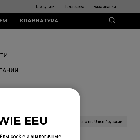
Где купить
Поддержка
База знаний
ЛЕМ
КЛАВИАТУРА
ЕРИЯ ZA
спроводные мыши
ТИ
A13-DW
ПАНИИ
роводные мыши
11-C (S)
12-C (M)
13-C (L)
ПОМОГИТЕ
ВЫБРАТЬ МЫШЬ
жки для мыши
жки для мыши ZA
WIE EEU
Eurasian Economic Union / русский
лы cookie и аналогичные