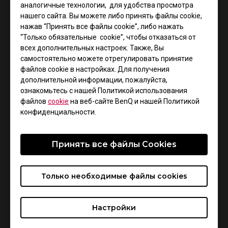
аналогичные технологии, для удобства просмотра
нашего сайта. Вы можете либо принять файлы cookie,
нажав “Принять все файлы cookie”, либо нажать
“Только обязательные cookie”, чтобы отказаться от
всех дополнительных настроек. Также, Вы
О команде Na’VI
самостоятельно можете отрегулировать принятие
файлов cookie в настройках. Для получения
Natus Vincere (с лат. - "рожденные побеждать") -
дополнительной информации, пожалуйста,
это киберспортивный клуб, входящий в рейтинг
ознакомьтесь с нашей Политикой использования
лучших в мире геймерских организаций. За
файлов
cookie
на веб-сайте BenQ и нашей Политикой
конфиденциальности.
первые пять лет своего существования команды
Na’Vi выиграли мировые чемпионаты и отстояли
титулы в разных дисциплинах, а также
Принять все файлы Сookies
установили несколько мировых рекордов, не
побитых до сих пор. Организация была основана в
Только необходимые файлы cookies
декабре 2009 года.
Настройки
О компании ZOWIE