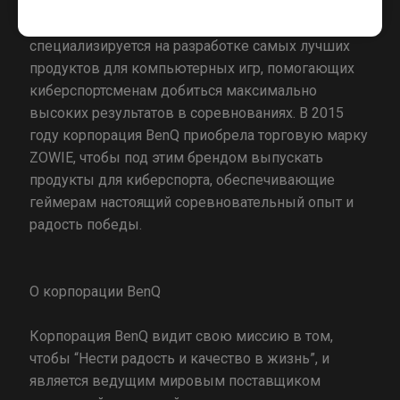
Основанная в конце 2008 года, компания ZOWIE
специализируется на разработке самых лучших
продуктов для компьютерных игр, помогающих
киберспортсменам добиться максимально
высоких результатов в соревнованиях. В 2015
году корпорация BenQ приобрела торговую марку
ZOWIE, чтобы под этим брендом выпускать
продукты для киберспорта, обеспечивающие
геймерам настоящий соревновательный опыт и
радость победы.
О корпорации BenQ
Корпорация BenQ видит свою миссию в том,
чтобы “Нести радость и качество в жизнь”, и
является ведущим мировым поставщиком