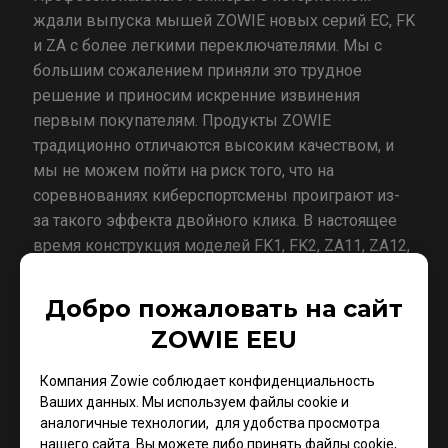
ждали выпуска мышей ZOWIE новых серий EC, FK
и ZA с более легкими переключателями. Мы с
большим сожалением приняли это трудное
решение и приносим искренние извинения
первым покупателям. Продукты ZOWIE
традиционно отличаются высоким качеством, и
мы не можем пойти на риск того, что на
соревнованиях киберспортсмены проиграют из-
за такого эффекта двойного клика. В настоящее
время конструкция моделей FK1, FK2, ZA11, ZA12,
ZA13, EC1-A и EC2-A меняется, в них будут
установлены переключатели Huano, а
Добро пожаловать на сайт
возобновление поставок модифицированных
ZOWIE EEU
моделей ожидается к концу марта.
Компания Zowie соблюдает конфиденциальность
Ваших данных. Мы используем файлы cookie и
аналогичные технологии, для удобства просмотра
О компании ZOWIE
нашего сайта. Вы можете либо принять файлы cookie,