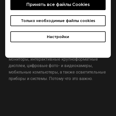
основное внимание образу жизни, бизнесу,
Принять все файлы Сookies
здравоохранению и образованию, то есть тому,
что важно для большинства людей, и стремится
предоставить людям способы сделать их жизнь
Только необходимые файлы cookies
лучше, повысить работоспособность, укрепить
здоровье и усовершенствовать процесс
Настройки
обучения. Она предлагает чрезвычайно широкий
ассортимент продуктов и встраиваемых
технологий, в том числе цифровые проекторы,
мониторы, интерактивные крупноформатные
дисплеи, цифровые фото- и видеокамеры,
мобильные компьютеры, а также осветительные
приборы и системы. Потому что это важно.