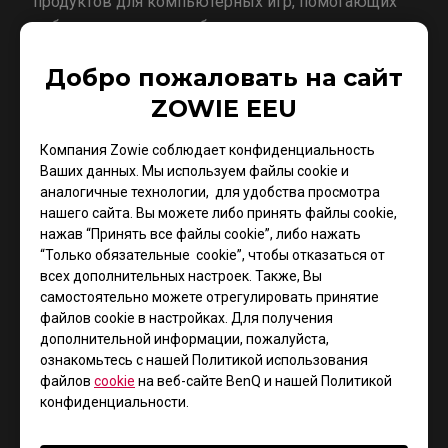
продуктов для компьютерных игр, помогающих
киберспортсменам добиться максимально
высоких результатов в соревнованиях. В 2015
Добро пожаловать на сайт
году корпорация BenQ приобрела торговую марку
ZOWIE, чтобы под этим брендом выпускать
ZOWIE EEU
продукты для киберспорта, обеспечивающие
геймерам настоящий соревновательный опыт и
Компания Zowie соблюдает конфиденциальность
Ваших данных. Мы используем файлы cookie и
радость победы.
аналогичные технологии, для удобства просмотра
нашего сайта. Вы можете либо принять файлы cookie,
нажав “Принять все файлы cookie”, либо нажать
О корпорации BenQ
“Только обязательные cookie”, чтобы отказаться от
всех дополнительных настроек. Также, Вы
самостоятельно можете отрегулировать принятие
Корпорация BenQ видит свою миссию в том,
файлов cookie в настройках. Для получения
чтобы “Нести радость и качество в жизнь”, и
дополнительной информации, пожалуйста,
является ведущим мировым поставщиком
ознакомьтесь с нашей Политикой использования
технологий и решений, призванных улучшить и
файлов
cookie
на веб-сайте BenQ и нашей Политикой
обогатить все стороны жизни пользователей. Для
конфиденциальности.
реализации этой стратегии компания уделяет