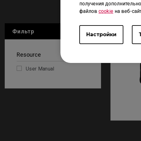
получения дополнительно
файлов
cookie
на веб-сай
User Manu
Фильтр
Очистить все
Настройки
Resource
User Manual