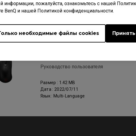
й информации, пожалуйста, ознакомьтесь с нашей Полити
те BenQ и нашей Политикой конфиденциальности.
al
Только необходимые файлы cookies
Принять
Поддержка - Загрузки - User Manual
S2
Руководство пользователя
Размер : 1.42 MB
Дата : 2022/07/11
Язык : Multi-Language