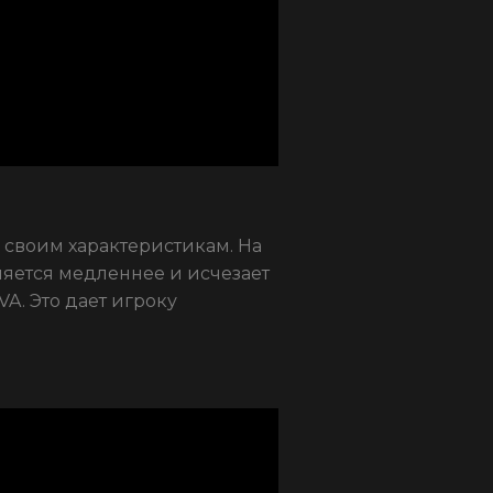
 своим характеристикам. На
яется медленнее и исчезает
A. Это дает игроку