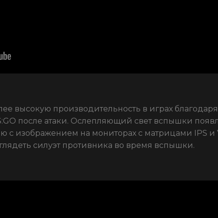
лее высокую производительность в играх благодаря
S:GO после атаки. Ослепляющий свет вспышки появл
ю с изображением на мониторах с матрицами IPS и V
глядеть силуэт противника во время вспышки.