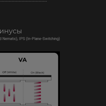
----------------------------------
минусы
ematic), IPS (In-Plane-Switching)