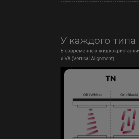
------------------------------------------
У каждого типа
В современных жидкокристаллическ
и VA (Vertical Alignment).