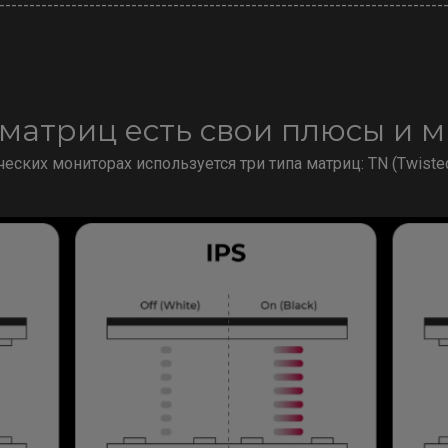
--------------------------------------------------------------------------
 матриц есть свои плюсы и 
их мониторах используется три типа матриц: TN (Twisted N