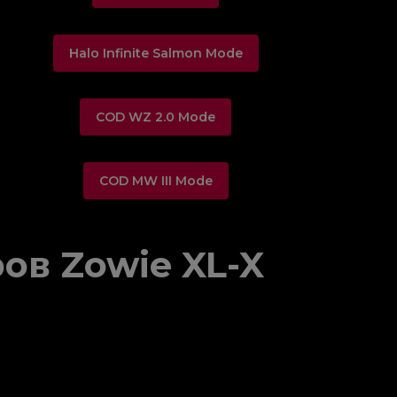
Halo Infinite Salmon Mode
COD WZ 2.0 Mode
COD MW III Mode
ов Zowie XL-X