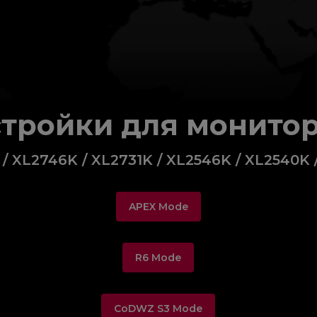
тройки для монитор
/ XL2746K / XL2731K / XL2546K / XL2540K 
APEX Mode
R6 Mode
CoDWZ S3 Mode