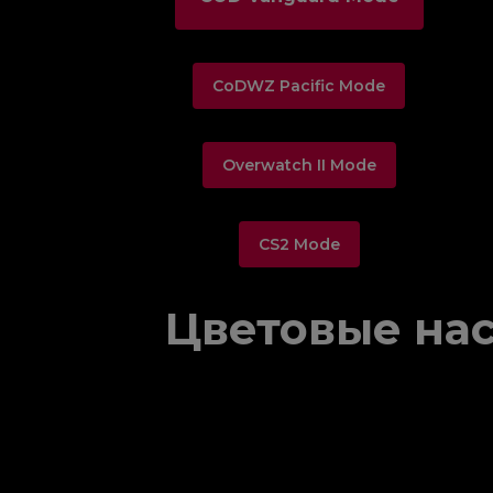
CoDWZ Pacific Mode
Overwatch II Mode
CS2 Mode
Цветовые нас