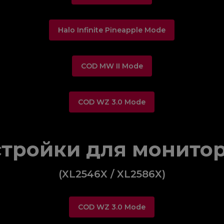
Halo Infinite Pineapple Mode
COD MW II Mode
COD WZ 3.0 Mode
тройки для монитор
(XL2546X / XL2586X)
COD WZ 3.0 Mode