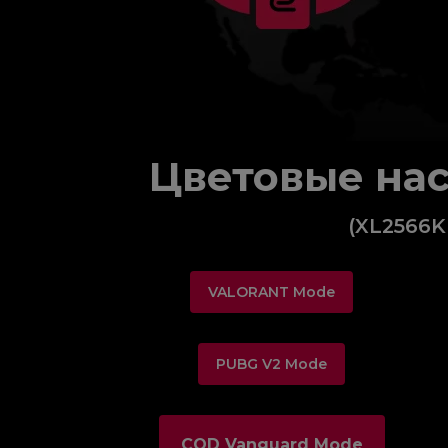
Цветовые нас
(XL2566K 
VALORANT Mode
PUBG V2 Mode
COD Vanguard Mode