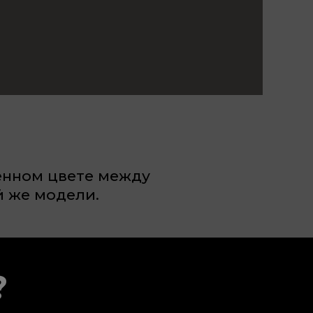
венном цвете между
 же модели.
?