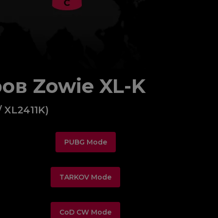
ов Zowie XL-K
/ XL2411K)
PUBG Mode
TARKOV Mode
CoD CW Mode