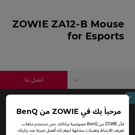
ZOWIE ZA12-B Mouse
for Esports
اتصل بنا
دليل المستخدم
مرحباً بك في ZOWIE من BenQ
قدّر ZOWIE من BenQ خصوصية بياناتك. نحن نستخدم ملفات
تعريف الارتباط وتقنيات مشابهة لنوفر لك أفضل تجربة عند زيارتك