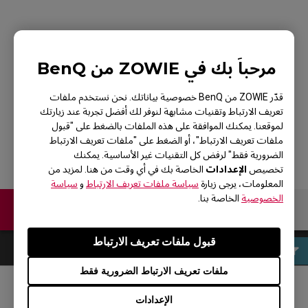
ZOWIE FK2-B Mouse
مرحباً بك في ZOWIE من BenQ
for Esports DIVINA
قدّر ZOWIE من BenQ خصوصية بياناتك. نحن نستخدم ملفات
Edition Pink
تعريف الارتباط وتقنيات مشابهة لنوفر لك أفضل تجربة عند زيارتك
لموقعنا. يمكنك الموافقة على هذه الملفات بالضغط على "قبول
ملفات تعريف الارتباط"، أو الضغط على "ملفات تعريف الارتباط
الضرورية فقط" لرفض كل التقنيات غير الأساسية. يمكنك
الإعدادات
تخصيص
الخاصة بك في أي وقت من هنا. لمزيد من
المعلومات، يرجى زيارة
سياسة ملفات تعريف الارتباط
و
سياسة
الخصوصية
الخاصة بنا.
اتصل بنا
قبول ملفات تعريف الارتباط
ملفات تعريف الارتباط الضرورية فقط
الإعدادات
مواقع التواصل الاجتماعي