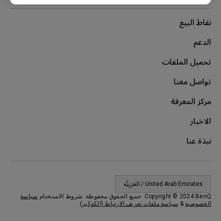
نقاط البيع
الدعم
تحميل الملفات
تواصل معنا
مركز المعرفة
الاخبار
نبذة عنا
United Arab Emirates / العَرَبِيَّة
Copyright © 2024 BenQ. جميع الحقوق محفوظة. شروط الاستخدام
سياسة
الخصوصية
&
سياسة ملفات تعريف الارتباط (الكوكيز)