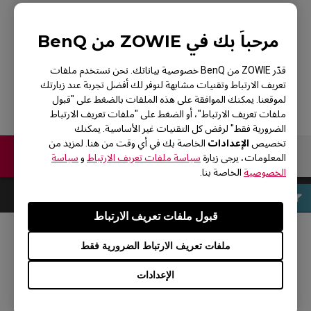
مرحباً بك في ZOWIE من BenQ
EC2-B SE
قدّر ZOWIE من BenQ خصوصية بياناتك. نحن نستخدم ملفات
تعريف الارتباط وتقنيات مشابهة لنوفر لك أفضل تجربة عند زيارتك
لموقعنا. يمكنك الموافقة على هذه الملفات بالضغط على "قبول
ملفات تعريف الارتباط"، أو الضغط على "ملفات تعريف الارتباط
الضرورية فقط" لرفض كل التقنيات غير الأساسية. يمكنك
الإعدادات
تخصيص
الخاصة بك في أي وقت من هنا. لمزيد من
اتصل بنا
المعلومات، يرجى زيارة
سياسة ملفات تعريف الارتباط
و
سياسة
الخصوصية
الخاصة بنا.
قبول ملفات تعريف الارتباط
ملفات تعريف الارتباط الضرورية فقط
مواقع التواصل الاجتماعي
الإعدادات