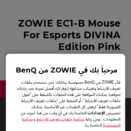
ZOWIE EC1-B Mouse
For Esports DIVINA
Edition Pink
مرحباً بك في ZOWIE من BenQ
قدّر ZOWIE من BenQ خصوصية بياناتك. نحن نستخدم ملفات
اتصل بنا
تعريف الارتباط وتقنيات مشابهة لنوفر لك أفضل تجربة عند زيارتك
لموقعنا. يمكنك الموافقة على هذه الملفات بالضغط على "قبول
ملفات تعريف الارتباط"، أو الضغط على "ملفات تعريف الارتباط
الضرورية فقط" لرفض كل التقنيات غير الأساسية. يمكنك
Default
1
Results
الإعدادات
تخصيص
الخاصة بك في أي وقت من هنا. لمزيد من
المعلومات، يرجى زيارة
سياسة ملفات تعريف الارتباط
و
سياسة
الخصوصية
الخاصة بنا.