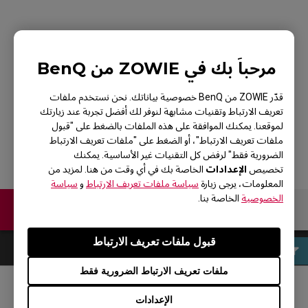
GTF-X Large Gaming
مرحباً بك في ZOWIE من BenQ
Mouse Pad for
قدّر ZOWIE من BenQ خصوصية بياناتك. نحن نستخدم ملفات
Esports
تعريف الارتباط وتقنيات مشابهة لنوفر لك أفضل تجربة عند زيارتك
لموقعنا. يمكنك الموافقة على هذه الملفات بالضغط على "قبول
ملفات تعريف الارتباط"، أو الضغط على "ملفات تعريف الارتباط
الضرورية فقط" لرفض كل التقنيات غير الأساسية. يمكنك
الإعدادات
تخصيص
الخاصة بك في أي وقت من هنا. لمزيد من
المعلومات، يرجى زيارة
سياسة ملفات تعريف الارتباط
و
سياسة
الخصوصية
الخاصة بنا.
اتصل بنا
قبول ملفات تعريف الارتباط
ملفات تعريف الارتباط الضرورية فقط
الإعدادات
مواقع التواصل الاجتماعي