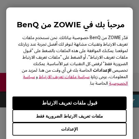
G-SR+-SE HLTV
مرحباً بك في ZOWIE من BenQ
SPECIAL EDITION
قدّر ZOWIE من BenQ خصوصية بياناتك. نحن نستخدم ملفات
تعريف الارتباط وتقنيات مشابهة لنوفر لك أفضل تجربة عند زيارتك
لموقعنا. يمكنك الموافقة على هذه الملفات بالضغط على "قبول
ملفات تعريف الارتباط"، أو الضغط على "ملفات تعريف الارتباط
الضرورية فقط" لرفض كل التقنيات غير الأساسية. يمكنك
الإعدادات
تخصيص
الخاصة بك في أي وقت من هنا. لمزيد من
المعلومات، يرجى زيارة
سياسة ملفات تعريف الارتباط
و
سياسة
اتصل بنا
الخصوصية
الخاصة بنا.
قبول ملفات تعريف الارتباط
ملفات تعريف الارتباط الضرورية فقط
مواقع التواصل الاجتماعي
الإعدادات