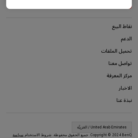
نقاط البيع
الدعم
تحميل الملفات
تواصل معنا
مركز المعرفة
الاخبار
نبذة عنا
United Arab Emirates / العَرَبِيَّة
Copyright © 2024 BenQ. جميع الحقوق محفوظة. شروط الاستخدام
سياسة