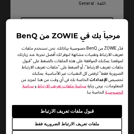
اللغة : General
معاينة
مرحباً بك في ZOWIE من BenQ
قدّر ZOWIE من BenQ خصوصية بياناتك. نحن نستخدم ملفات
تعريف الارتباط وتقنيات مشابهة لنوفر لك أفضل تجربة عند زيارتك
لموقعنا. يمكنك الموافقة على هذه الملفات بالضغط على "قبول
ملفات تعريف الارتباط"، أو الضغط على "ملفات تعريف الارتباط
الضرورية فقط" لرفض كل التقنيات غير الأساسية. يمكنك
الإعدادات
تخصيص
الخاصة بك في أي وقت من هنا. لمزيد من
المعلومات، يرجى زيارة
سياسة ملفات تعريف الارتباط
و
سياسة
الخصوصية
الخاصة بنا.
الدعم - تنزيل - دليل المستخدم
قبول ملفات تعريف الارتباط
XL2740
ملفات تعريف الارتباط الضرورية فقط
دقة الشاشة