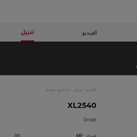
تنزيل
الفيديو
الدعم - تنزيل - برنامج تشغيل
XL2540
Driver
إصدار : MP
OS :