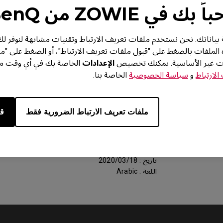
 بك في ZOWIE من BenQ
من BenQ خصوصية بياناتك. نحن نستخدم ملفات تعريف الارتباط وتقنيات مشابهة لنوف
ه الملفات بالضغط على "قبول ملفات تعريف الارتباط"، أو الضغط على "م
ات غير الأساسية. يمكنك تخصيص
الإعدادات
الخاصة بك في أي وقت من 
لارتباط
و
سياسة الخصوصية
الخاصة بنا.
الدعم - تنزيل - دليل المستخدم
XL2540
ملفات تعريف الارتباط الضرورية فقط
قب
دقة الشاشة
الحجم : 150.6 KB
تاريخ : 2020/03/18
اللغة : Arabic