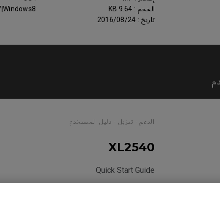
الحجم : 9.64 KB
7|Windows8
تاريخ : 2016/08/24
م
الدعم - تنزيل - دليل المستخدم
XL2540
Quick Start Guide
الحجم : 970.74 KB
تاريخ : 2020/03/18
اللغة : General