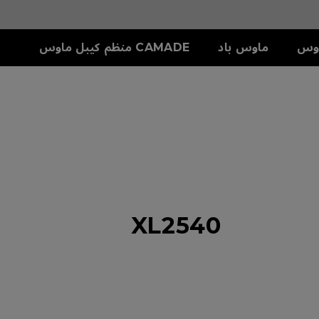
وس
ماوس باد
CAMADE منظم كيبل ماوس
سلسلة S
ملحق
دريع
S1-C (M)
SKATEZ
تش
S2-C (S)
XL2540