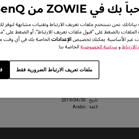
 بك في ZOWIE من BenQ
من BenQ خصوصية بياناتك. نحن نستخدم ملفات تعريف الارتباط وتقنيات مشابهة لنوف
ه الملفات بالضغط على "قبول ملفات تعريف الارتباط"، أو الضغط على "م
ات غير الأساسية. يمكنك تخصيص
الإعدادات
الخاصة بك في أي وقت من 
لارتباط
و
سياسة الخصوصية
الخاصة بنا.
الدعم - تنزيل - دليل المستخدم
RL2455TS
ملفات تعريف الارتباط الضرورية فقط
قب
دقة الشاشة
الحجم : 348.46 KB
تاريخ : 2019/04/30
اللغة : Arabic