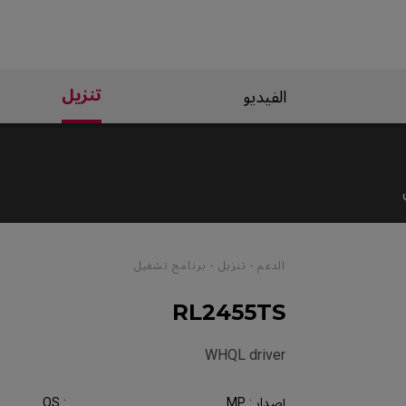
تنزيل
الفيديو
الدعم - تنزيل - برنامج تشغيل
RL2455TS
WHQL driver
إصدار : MP
OS :