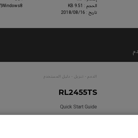
الحجم : 9.51 KB
7|Windows8
تاريخ : 2018/08/16
م
الدعم - تنزيل - دليل المستخدم
RL2455TS
Quick Start Guide
الحجم : 439.22 KB
تاريخ : 2018/11/05
اللغة : General