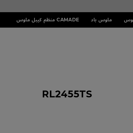
وس
ماوس باد
CAMADE منظم كيبل ماوس
سلسلة S
ملحق
دريع
S1-C (M)
SKATEZ
تش
S2-C (S)
RL2455TS