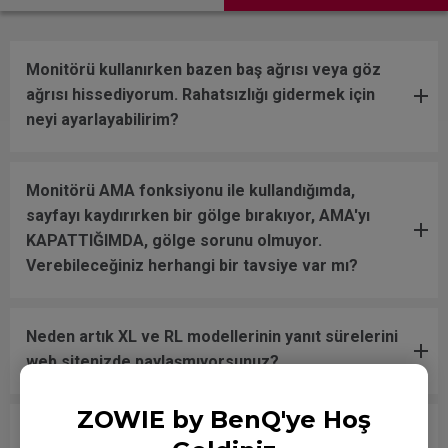
Monitörü kullanırken bazen baş ağrısı veya göz
ağrısı hissediyorum. Rahatsızlığı gidermek için
neyi ayarlayabilirim?
Monitörü AMA fonksiyonu ile kullandığımda,
sayfayı kaydırırken bir gölge bırakıyor, AMA'yı
KAPATTIĞIMDA, gölge sorunu olmuyor.
Verebileceğiniz herhangi bir tavsiye var mı?
Neden artık XL ve RL modellerinin yanıt sürelerini
web sitenizde paylaşmıyorsunuz?
ZOWIE by BenQ'ye Hoş
Resmi bir tepki süresi spesifikasyonu artık