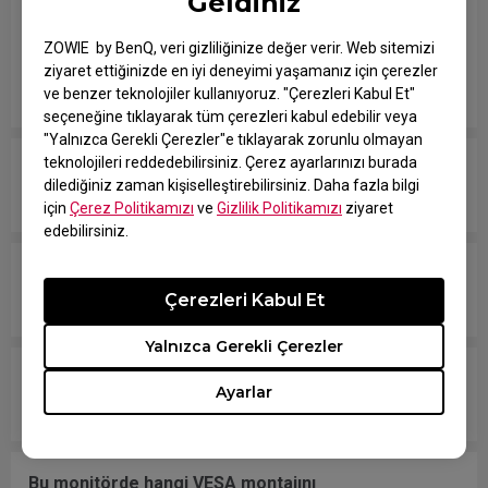
Geldiniz
mevcut olmadığından, monitörlerinizi diğer
markaların modelleriyle karşılaştırırken kontrol
ZOWIE by BenQ, veri gizliliğinize değer verir. Web sitemizi
etmem gereken diğer tepki ile ilgili hangi
ziyaret ettiğinizde en iyi deneyimi yaşamanız için çerezler
spesifikasyonlar var?
ve benzer teknolojiler kullanıyoruz. "Çerezleri Kabul Et"
seçeneğine tıklayarak tüm çerezleri kabul edebilir veya
"Yalnızca Gerekli Çerezler"e tıklayarak zorunlu olmayan
teknolojileri reddedebilirsiniz. Çerez ayarlarınızı burada
Tüm ZOWIE monitörler mi yoksa sadece belirli
dilediğiniz zaman kişiselleştirebilirsiniz. Daha fazla bilgi
modeller mi cıvasız?
için
Çerez Politikamızı
ve
Gizlilik Politikamızı
ziyaret
edebilirsiniz.
Hangi modeller PS5 ve Xbox Series X/S için
Çerezleri Kabul Et
Değişken Yenileme Hızı (VRR) ile uyumludur?
Yalnızca Gerekli Çerezler
Monitörüm NVIDIA G-Sync Compatible destekliyor
Ayarlar
mu?
Bu monitörde hangi VESA montajını