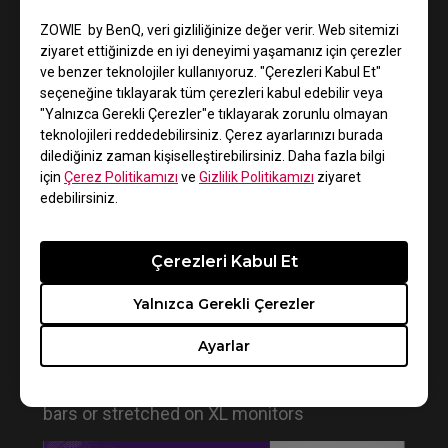
ZOWIE by BenQ, veri gizliliğinize değer verir. Web sitemizi
ziyaret ettiğinizde en iyi deneyimi yaşamanız için çerezler
ve benzer teknolojiler kullanıyoruz. "Çerezleri Kabul Et"
seçeneğine tıklayarak tüm çerezleri kabul edebilir veya
Do you need to install the monitor driver in XL
"Yalnızca Gerekli Çerezler"e tıklayarak zorunlu olmayan
series?
teknolojileri reddedebilirsiniz. Çerez ayarlarınızı burada
dilediğiniz zaman kişiselleştirebilirsiniz. Daha fazla bilgi
için
Çerez Politikamızı
ve
Gizlilik Politikamızı
ziyaret
edebilirsiniz.
Çerezleri Kabul Et
Yalnızca Gerekli Çerezler
Ayarlar
How to get CSGO 4:3 resolution with black
bars or stretched on XL monitors