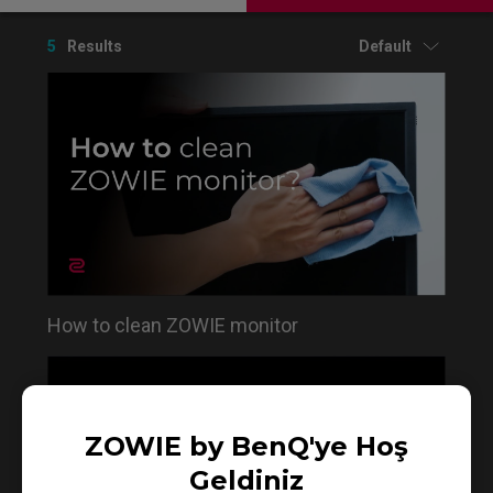
5
Results
Default
How to clean ZOWIE monitor
ZOWIE by BenQ'ye Hoş
Geldiniz