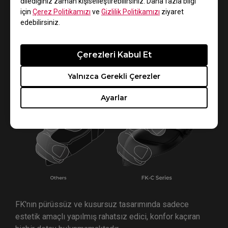
dilediğiniz zaman kişiselleştirebilirsiniz. Daha fazla bilgi
için
Çerez Politikamızı
ve
Gizlilik Politikamızı
ziyaret
edebilirsiniz.
Sağ elini kullanan kullanıcıların tutuşunda rahatsızlık
oluşturmaması için sağ taraftaki tuşlar kaldırıldı.
Çerezleri Kabul Et
Yalnızca Gerekli Çerezler
Ayarlar
FK'nın pürüssüz ve kusursuz tasarımında sadece
estetik amaçlı yapılmış rahatsız edici, konfor kaçıran