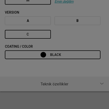
M
Emin değilim
VERSION
A
B
C
COATING / COLOR
BLACK