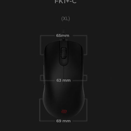
FK1+-C
(XL)