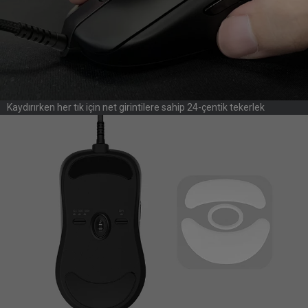
Kaydırırken her tık için net girintilere sahip 24-çentik tekerlek