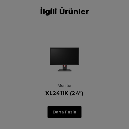
İlgili Ürünler
Monitör
XL2411K (24")
G
Daha Fazla