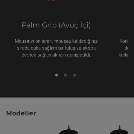
Palm Grip (Avuç İçi)
F
Mouseun ön tarafı, mouseu kaldırdığınız
Konkav 
sırada daha sağlam bir tutuş ve ekstra
dest
destek sağlamak için genişletildi.
kullanı
Modeller