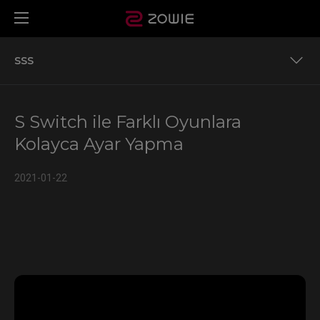
SSS
S Switch destekleyen monitörler
S Switch ile Farklı Oyunlara
S Switch, XL2540K ve XL2411K için isteğe bağlı bir
Kolayca Ayar Yapma
aksesuardır.
SSS
2021-01-22