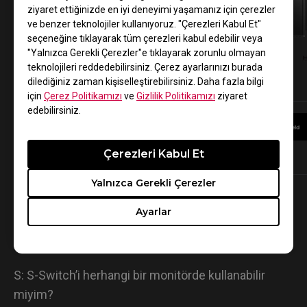
ziyaret ettiğinizde en iyi deneyimi yaşamanız için çerezler
ve benzer teknolojiler kullanıyoruz. "Çerezleri Kabul Et"
seçeneğine tıklayarak tüm çerezleri kabul edebilir veya
"Yalnızca Gerekli Çerezler"e tıklayarak zorunlu olmayan
teknolojileri reddedebilirsiniz. Çerez ayarlarınızı burada
XL2746S
XL2740
dilediğiniz zaman kişiselleştirebilirsiniz. Daha fazla bilgi
için
Çerez Politikamızı
ve
Gizlilik Politikamızı
ziyaret
edebilirsiniz.
Çerezleri Kabul Et
Daha Fazla Bilgi
Daha Fazla Bilgi
Yalnızca Gerekli Çerezler
Ayarlar
SSS
S: S-Switch’i herhangi bir monitörde kullanabilir
miyim?