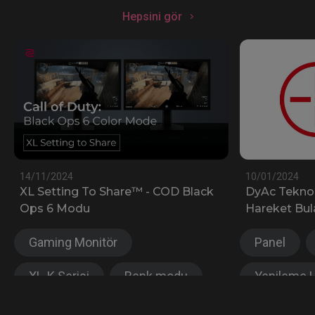
Hepsini gör
14/11/2024
10/01/2024
XL Setting To Share™ - COD Black
DyAc Teknolo
Ops 6 Modu
Hareket Bul
Gaming Monitör
Panel
XL-K Serisi
Renk modu
Yenileme H
XL Setting to share™
Gaming Mo