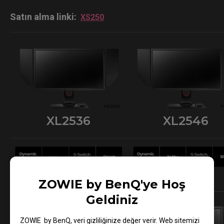
Satın alma linki:
XS250
XL2536
XL2546
Tükendi
Daha Fazla Bilgi
ZOWIE by BenQ'ye Hoş
Geldiniz
ZOWIE by BenQ, veri gizliliğinize değer verir. Web sitemizi