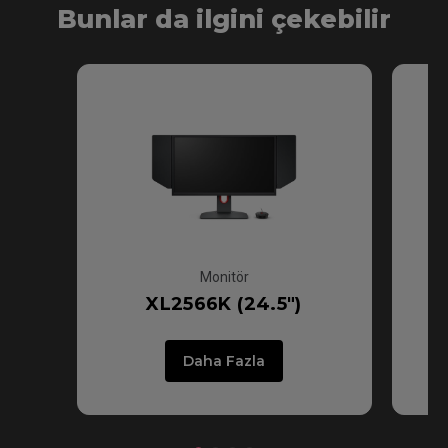
Bunlar da ilgini çekebilir
XL-X Serisi
XL-K Serisi
Monitör
XL2566K (24.5")
Daha Fazla