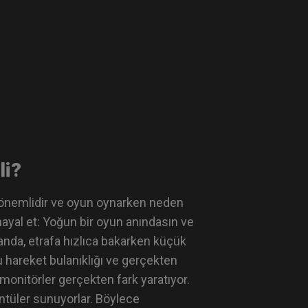
li?
 önemlidir ve oyun oynarken neden
yal et: Yoğun bir oyun anındasın ve
 anda, etrafa hızlıca bakarken küçük
u hareket bulanıklığı ve gerçekten
n monitörler gerçekten fark yaratıyor.
üntüler sunuyorlar. Böylece