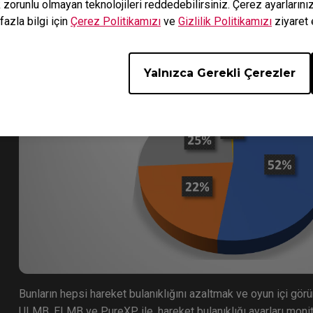
k zorunlu olmayan teknolojileri reddedebilirsiniz. Çerez ayarların
fazla bilgi için
Çerez Politikamızı
ve
Gizlilik Politikamızı
ziyaret 
Yalnızca Gerekli Çerezler
Bunların hepsi hareket bulanıklığını azaltmak ve oyun içi görün
ULMB, ELMB ve PureXP ile, hareket bulanıklığı ayarları monit