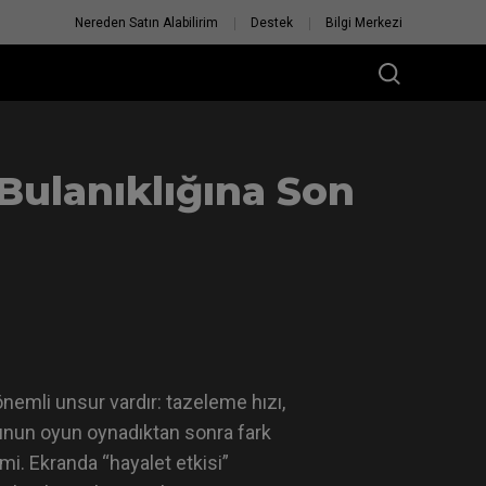
Nereden Satın Alabilirim
Destek
Bilgi Merkezi
 Bulanıklığına Son
nemli unsur vardır: tazeleme hızı,
cunun oyun oynadıktan sonra fark
emi. Ekranda “hayalet etkisi”