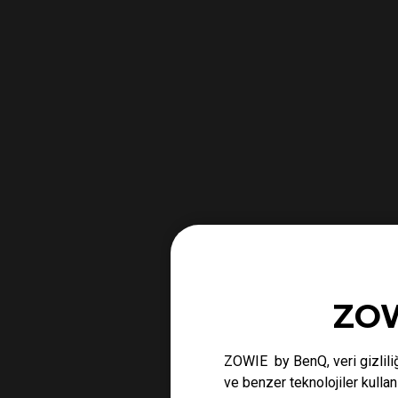
ZOW
ZOWIE by BenQ, veri gizliliğ
ve benzer teknolojiler kulla