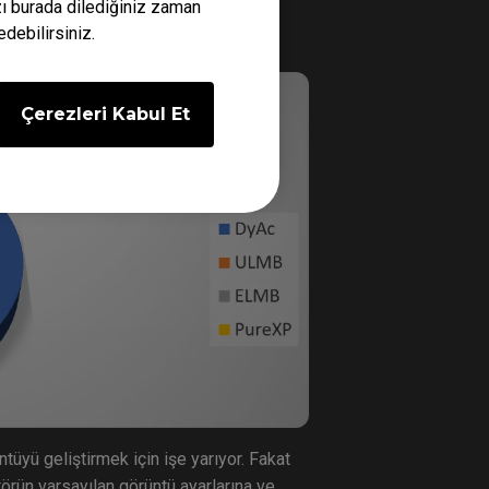
ızı burada dilediğiniz zaman
edebilirsiniz.
Çerezleri Kabul Et
tüyü geliştirmek için işe yarıyor. Fakat
örün varsayılan görüntü ayarlarına ve