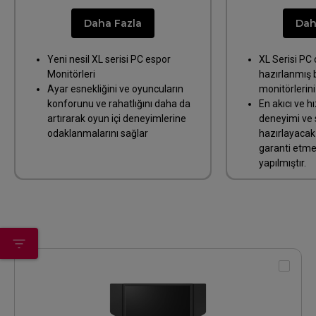
Daha Fazla
Dah
Yeni nesil XL serisi PC espor
XL Serisi PC 
Monitörleri
hazırlanmış b
Ayar esnekliğini ve oyuncuların
monitörlerin
konforunu ve rahatlığını daha da
En akıcı ve hı
artırarak oyun içi deneyimlerine
deneyimi ve 
odaklanmalarını sağlar
hazırlayacak
garanti etmek
yapılmıştır.