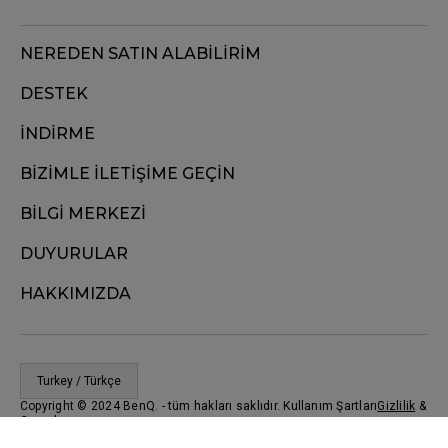
NEREDEN SATIN ALABİLİRİM
DESTEK
İNDİRME
BİZİMLE İLETİŞİME GEÇİN
BİLGİ MERKEZİ
DUYURULAR
HAKKIMIZDA
Turkey / Türkçe
Copyright © 2024 BenQ. - tüm hakları saklıdır. Kullanım Şartları
Gizlilik
&
Çerezler