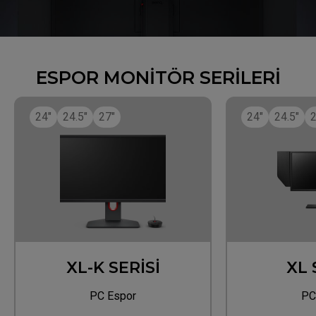
ESPOR MONİTÖR SERİLERİ
24"
24.5"
27"
24"
24.5"
2
XL-K SERİSİ
XL 
PC Espor
PC