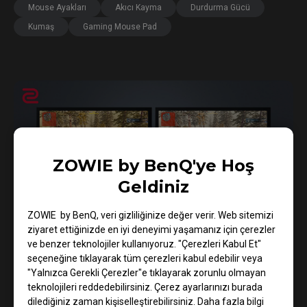
Mouse Ayakları
Akıcı Kayma
Durdurma Gücü
Kumaş
Gaming Mouse Pad
ZOWIE by BenQ'ye Hoş
Geldiniz
ZOWIE by BenQ, veri gizliliğinize değer verir. Web sitemizi
ziyaret ettiğinizde en iyi deneyimi yaşamanız için çerezler
ve benzer teknolojiler kullanıyoruz. "Çerezleri Kabul Et"
19/05/2025
seçeneğine tıklayarak tüm çerezleri kabul edebilir veya
"Yalnızca Gerekli Çerezler"e tıklayarak zorunlu olmayan
XL Setting to Share™ - COD_Warzone S3
teknolojileri reddedebilirsiniz. Çerez ayarlarınızı burada
(Verdansk) Modu
dilediğiniz zaman kişiselleştirebilirsiniz. Daha fazla bilgi