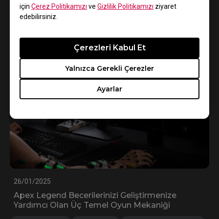
Mod
Renk Ayarı
XL Serisi
XL-K Serisi
için
Çerez Politikamızı
ve
Gizlilik Politikamızı
ziyaret
edebilirsiniz.
XL-X Serisi
Renk modu
XL Setting to share™
Çerezleri Kabul Et
Yalnızca Gerekli Çerezler
Ayarlar
26/01/2025
Apex Legend Becerilerinizi Geliştirmenize
Yardımcı Olan Üç Temel Oyun Mekaniği