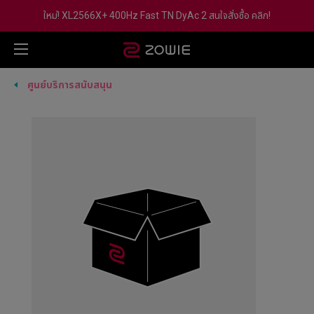
ใหม่! XL2566X+ 400Hz Fast TN DyAc 2 สนใจสั่งซื้อ คลิก!
ศูนย์บริการสนับสนุน