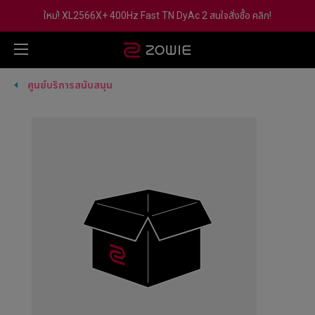
ใหม่! XL2566X+ 400Hz Fast TN DyAc 2 สนใจสั่งซื้อ คลิก!
ศูนย์บริการสนับสนุน