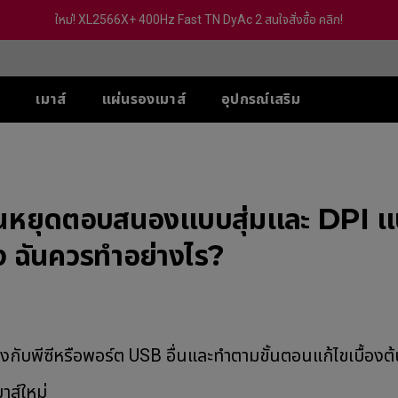
ใหม่! XL2566X+ 400Hz Fast TN DyAc 2 สนใจสั่งซื้อ คลิก!
์
เมาส์
แผ่นรองเมาส์
อุปกรณ์เสริม
-SE
ส์ XL-X สำหรับ 5 VS
ส์ U
ซีรีส์ TR
ACCESSORY
ซีรีส์ S
ซีรีส์ FK
ซีรี
PS
 (Deep Blue)
G-TR
S Switch (XS250)
eless
Wireless 4K
Wireless 4K
Wir
 Hz / 540 Hz
ันหยุดตอบสนองแบบสุ่มและ DPI 
 (Rouge)
H-TR
S2-DW
FK2-DW
ZA
Hz / 360 Hz
 (BI)
eless 4K
Wireless 4K Limited
Wireless 4K Limited
Wir
้ง ฉันควรทำอย่างไร?
 / 240 Hz
(Gris)
Edition
Edition
Edi
-DW
Hz (With out
(BI) II
S2-DW White Version
FK2-DW White Verision
ZA
c2)
Ver
 (Rounge) II
eless 4K Limited
tion
 (Rounge) II
DW White Version
-BLUE II
กับพีซีหรือพอร์ต USB อื่นและทำตามขั้นตอนแก้ไขเบื้องต้น
-BLUE II
มาส์ใหม่