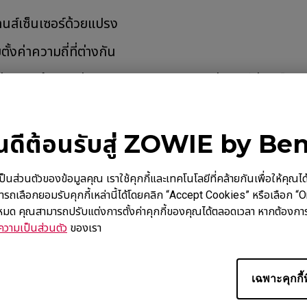
นส์เซ็นเซอร์ด้วยแปรง
้งค่าความถี่ที่ต่างกัน
และสินค้ายังอยู่ในระยะประกัน กรุณาติดต่อเรา (ผ่านเว็บไซ
/Contact/RMA)
ินดีต้อนรับสู่ ZOWIE by Be
นตัวของข้อมูลคุณ เราใช้คุกกี้และเทคโนโลยีที่คล้ายกันเพื่อให้คุณได้รับ
ารถเลือกยอมรับคุกกี้เหล่านี้ได้โดยคลิก “Accept Cookies” หรือเลือก “
้งหมด คุณสามารถปรับแต่งการตั้งค่าคุกกี้ของคุณได้ตลอดเวลา หากต้องการ
 (L), EC2-C (M), EC2-CW (M), EC3-C (S), EC3-CW (S), FK
วามเป็นส่วนตัว
ของเรา
K2-DW, S1-C (M), S2-C (S), S2-DW, U2 (M), ZA11-C (L), Z
เฉพาะคุกกี้ท