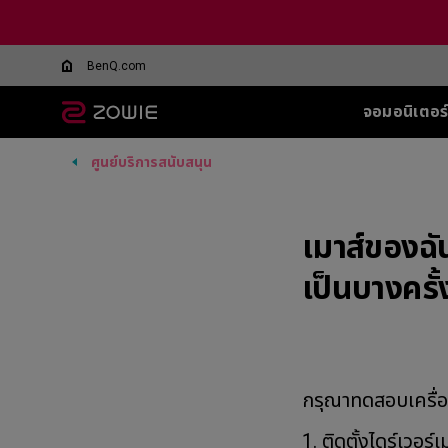
BenQ.com
จอมอนิเตอร
ศูนย์บริการสนับสนุน
จอมอนิเตอร์ทุกรุ่น
เมาส์ทุกรุ่น
แผ่นรองเมาส์ทุกรุ่น
อุปกรณ์เสริมสำหรับจอ
ซีรีส์ XL-Q สำหรับ
ซีรีส์ EC
ซีรีส์ T-FX
SHIELD-FOR XL
ซีรีส์ SR
ซีรีส์ SR
ซีรี
ซีรี
ทุกรุ่น
DyAc คืออะไร
BATTLE ROYALE
SERIES
5 F
G-TFX (L)
G-SR (L)
G-SR-SE
Wireless
Wir
XL Setting to Share™
360Hz
600
P-TFX (S)
เมาส์ของฉ
P-SR (S)
G-SR-SE
EC1-CW (L)
U2
360hz 27 นิ้ว
400
G - SR ii
G-SR-SE
EC2-CW (M)
Wir
เป็นบางครั
280
G-SR III
G-SR-SE 
EC3-CW (S)
U2
280
H-SR III
G-SR-SE-
DyA
Wireless 4K
H-TR
G-SR-SE
Wir
EC1-DW (L)
Edi
H-SR-SE
EC2-DW (M)
U2-
G-SR-SE
EC3-DW (S)
กรุณาทดสอบเครื่อง
H-SR-SE
Wireless 4K Limited
1. ติดตั้งไดร์เวอร์เ
Edition