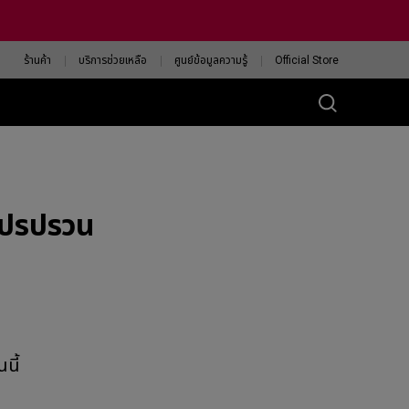
ร้านค้า
บริการช่วยเหลือ
ศูนย์ข้อมูลความรู้
Official Store
ส์ ZA
eless 4K
แปรปรวน
13-DW
eless 4K Limited
tion
13-DW White
ision
ค้นหาเมาส์ ZOWIE ที่ใช่
สำหรับคุณ
นี้