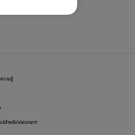
ลความรู้
า
อร์สำหรับValorant