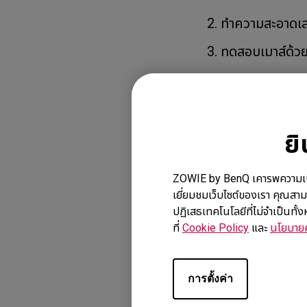
EC1-DW White Edition
(L)
2. ทำความสะอาดเล
EC2-DW White Edition
(M)
3. ทดสอบเมาส์ด้วยตั
EC3-DW White Edition
(S)
หากปัญหายังคงอยู่
ZOWIE/Support
ย
ZOWIE by BenQ เคารพความเป็นส่ว
รุ่นที่รองรับ
เยี่ยมชมเว็บไซต์ของเรา คุณสาม
ปฏิเสธเทคโนโลยีที่ไม่จำเป็นทั
EC1-C (L), EC1-CW
ที่
Cookie Policy
และ
นโยบายค
(L), FK2-C (M), F
(S), ZA13-DW
การตั้งค่า