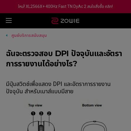
ใหม่! XL2566X+ 400Hz Fast TN DyAc 2 สนใจสั่งซื้อ คลิก!
ศูนย์บริการสนับสนุน
ฉันจะตรวจสอบ DPI ปัจจุบันและอัตรา
การรายงานได้อย่างไร?
มีปุ่มสวิตช์เพื่อแสดง DPI และอัตราการรายงาน
ปัจจุบัน สำหรับเมาส์แบบมีสาย