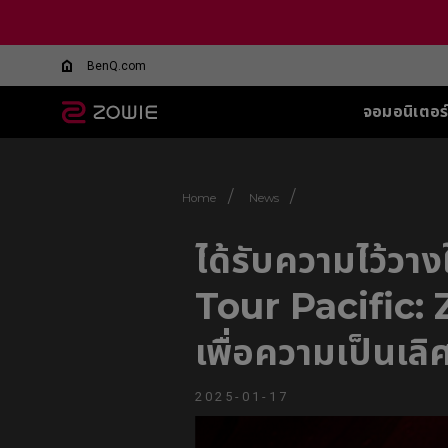
BenQ.com
จอมอนิเตอร
จอมอนิเตอร์ทุกรุ่น
เมาส์ทุกรุ่น
แผ่นรองเมาส์ทุกรุ่น
อุปกรณ์เสริมสำหรับจอ
ซีรีส์ XL-Q สำหรับ
ซีรีส์ EC
ซีรีส์ T-FX
SHIELD-FOR XL
ซีรีส์ SR
ซีรีส
ซ
ทุกรุ่น
DyAc คืออะไร
BATTLE ROYALE
SERIES
/
/
Home
News
G-TFX (L)
G-SR (L)
G-SR
Wireless
XL Setting to Share™
360Hz
P-TFX (S)
P-SR (S)
G-SR
EC1-CW (L)
ได้รับความไว้
360hz 27 นิ้ว
G - SR ii
G-SR-
EC2-CW (M)
G-SR III
G-SR-
EC3-CW (S)
Tour Pacific: 
H-SR III
G-SR-
Wireless 4K
H-TR
G-SR-
เพื่อความเป็นเลิ
EC1-DW (L)
H-SR-
EC2-DW (M)
G-SR
EC3-DW (S)
H-SR
2025-01-17
Wireless 4K Limited
Edition