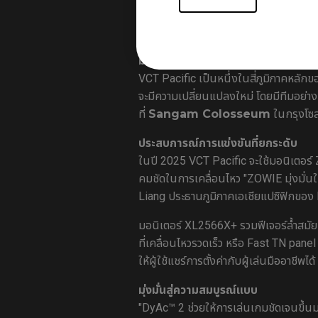
73% ในกลุ่มผู้เล่นมืออาชีพ (prosetting
สำหรับผู้เล่น
มาตรฐานใหม่ในปี 2025
VCT Pacific เป็นหนึ่งในสี่ภูมิภาคหลั
จะมีความเปลี่ยนแปลงใหม่ โดยมีทีมอย่า
ที่
Sangam Colosseum
ในกรุงโซล 
ประสบการณ์การแข่งขันที่ยกระดับ
ในปี 2025 VCT Pacific จะใช้มอนิเตอร์
คมชัดในการเคลื่อนไหว "ZOWIE มุ่งมั่นใ
Liang ประธานภูมิภาคเอเชียแปซิฟิกของ
มอนิเตอร์ XL2566X+ รวมฟีเจอร์ล้ำสมัย
ที่เคลื่อนไหวรวดเร็ว หรือ Fast TN panel 
ให้ผู้ใช้แชร์การตั้งค่ากับผู้เล่นมืออาชีพได้
มุ่งมั่นสู่ความสมบูรณ์แบบ
"DyAc™ 2 ช่วยให้การเล่นเกมชัดเจนขึ้น