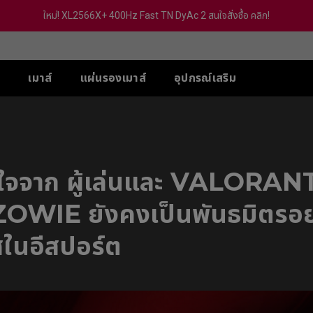
ใหม่! XL2566X+ 400Hz Fast TN DyAc 2 สนใจสั่งซื้อ คลิก!
์
เมาส์
แผ่นรองเมาส์
อุปกรณ์เสริม
์ SR-SE
ซีรีส์ XL-X สำหรับ 5 VS
ีรีส์ U
ซีรีส์ TR
ACCESSORY
ซีรีส์ S
ซีรีส์ FK
5 FPS
-SE (Deep Blue)
G-TR
S Switch (XS250)
Wireless
Wireless 4K
Wireless 4K
600 Hz / 540 Hz
-SE (Rouge)
H-TR
U2
S2-DW
FK2-DW
วางใจจาก ผู้เล่นและ VALOR
400Hz / 360 Hz
SE (BI)
Wireless 4K
Wireless 4K Limited
Wireless 4K Limited
280 / 240 Hz
SE (Gris)
Edition
Edition
ZOWIE ยังคงเป็นพันธมิตรอย
U2-DW
280Hz (With out
SE-(BI) II
S2-DW White Version
FK2-DW White Verision
DyAc2)
SE (Rounge) II
Wireless 4K Limited
ศในอีสปอร์ต
Edition
SE (Rounge) II
U2-DW White Version
-SE-BLUE II
-SE-BLUE II