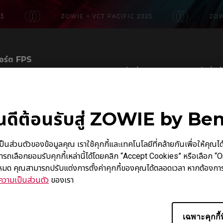
อร์ต FPS
สำหรับอีสปอร์ตประเภท FPS โดยมุ่งมั่นที่จะมอบอุปกรณ์เกมมิ่งที่ดีที่สุด
เตอร์อย่างเป็นทางการสำหรับ VALORANT Champions Tour Pacific และใน
ตัวมอนิเตอร์
XL2566X+
รุ่นอัปเกรด 400Hz สู่เวทีการแข่งขัน
ินดีต้อนรับสู่ ZOWIE by Be
บมาตรฐานการแข่งขัน แต่ยังสะท้อนถึงความมุ่งมั่นของเราในการมอบประสบกา
วคิด
"Battle Every Frame"
นตัวของข้อมูลคุณ เราใช้คุกกี้และเทคโนโลยีที่คล้ายกันเพื่อให้คุณได้รับ
ารถเลือกยอมรับคุกกี้เหล่านี้ได้โดยคลิก “Accept Cookies” หรือเลือก “
Pacific ตั้งแต่เริ่มต้น โดยสนับสนุนผู้เล่นในการพัฒนาความสามารถอย่า
้งหมด คุณสามารถปรับแต่งการตั้งค่าคุกกี้ของคุณได้ตลอดเวลา หากต้องการ
มอนิเตอร์ ZOWIE ช่วยให้ผู้เล่นได้รับความเสถียรและประสิทธิภาพที่ดีที่
วามเป็นส่วนตัว
ของเรา
ย VALORANT Esports ประจำภูมิภาค APAC ของ RIOT GAMES กล่าวเสริม
็นสุดยอดของอีสปอร์ตมืออาชีพ"
เฉพาะคุกกี้ท
อสำคัญ โดยมีทีมกว่า 50% ในลีก APAC ใช้สำหรับการฝึกซ้อมทุกวัน และใ