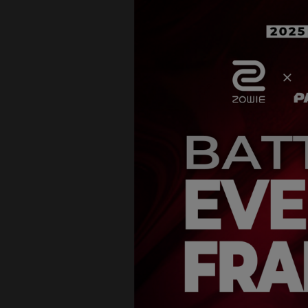
EC1-DW White Edition
(L)
EC2-DW White Edition
(M)
EC3-DW White Edition
(S)