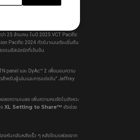
ZOWIE ยังคงเป็นตัวเลือกอันดับหนึ่ง
กว่า 25 ล้านคน ในปี 2025 VCT Pacific
n Pacific 2024 ทัวร์นาเมนต์จะเริ่มต้น
ธรรมอีสปอร์ตที่เข้มข้น
t TN panel และ DyAc™ 2 เพื่อมอบความ
ดสำหรับผู้เล่นและการแข่งขัน" Jeffrey
ช่วยลดความเบลอ เพิ่มความคมชัดในจังหวะ
่าง
XL Setting to Share™
ยังช่วย
กต้องหันกลับหลังเร็ว ๆ หลังโดนแฟลชจาก