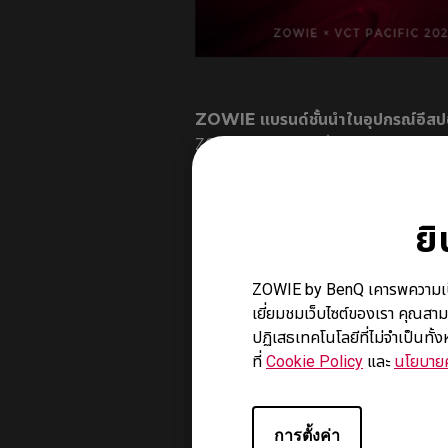
ZOWIE แบรนด์ชั้นนำในอุปกรณ์อีสป
ZOWIE เป็นแบรนด์ชั้นนำในอุปกรณ์ต่อพ่วง
2023 ZOWIE ได้รับการแต่งตั้งเป็นมอนิ
ความร่วมมือกับ VCT Pacific พร้อมเปิด
ย
มอนิเตอร์รุ่นใหม่นี้ไม่เพียงแต่ยกระดั
พร้อมเดินหน้าสู่ความสำเร็จร่วมกันในแน
ZOWIE by BenQ เคารพความเป็นส่ว
พันธมิตรที่เชื่อถือได้ในอีสปอร์ต
เยี่ยมชมเว็บไซต์ของเรา คุณสาม
ZOWIE เป็นผู้สนับสนุนสำคัญให้กับ VCT 
ปฏิเสธเทคโนโลยีที่ไม่จำเป็นทั
PaperRex กล่าวถึงมอนิเตอร์ ZOWIE ว่า "
ที่
Cookie Policy
และ
นโยบายค
eQualizer" ด้าน Jake Sin หัวหน้าฝ่า
การยกระดับ VCT Pacific และทำให้มันเป
การตั้งค่า
มอนิเตอร์ ZOWIE ได้กลายเป็นเครื่องมื