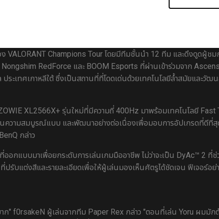
s.net) ด้วยปรัชญาที่มุ่งเน้นการสร้างสภาพแวดล้อมการแข่งขันที่ดีที่สุด 
กของ VALORANT Champions Tour โดยมีทีมชั้นนำ 12 ทีม และดึงดูดผู้ชม
ง Nongshim RedForce และ BOOM Esports ที่ผ่านเข้าร่วมจาก Ascensio
ประเทศเกาหลีใต้ ซึ่งเป็นสถานที่ที่โดดเด่นด้วยเทคโนโลยีล้ำสมัยและวัฒน
 ZOWIE XL2566X+ รุ่นใหม่ที่มีความถี่ 400Hz มาพร้อมเทคโนโลยี Fas
นความสมบูรณ์แบบ และพัฒนาอย่างต่อเนื่องเพื่อมอบการอัปเกรดที่ดีที่สุ
 BenQ กล่าว
ที่ออกแบบมาเพื่อยกระดับการเล่นเกมมืออาชีพ ไม่ว่าจะเป็น DyAc™ 2 ที่
ที่ปรับแต่งสีและรายละเอียดเพื่อให้ผู้เล่นมองเห็นศัตรูได้ชัดเจน ฟีเจอร์อย
มาก" f0rsakeN ผู้เล่นจากทีม Paper Rex กล่าว "ตอนที่เล่น Yoru ผมมั